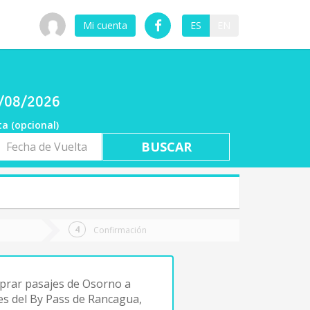
Mi cuenta
ES
EN
7/08/2026
ta (opcional)
a
ta
Confirmación
prar pasajes de Osorno a
tes del By Pass de Rancagua,