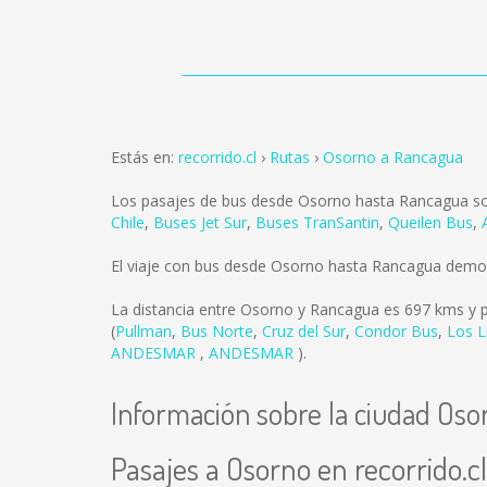
Estás en:
recorrido.cl
Rutas
Osorno a Rancagua
Los pasajes de bus desde Osorno hasta Rancagua s
Chile
,
Buses Jet Sur
,
Buses TranSantin
,
Queilen Bus
,
El viaje con bus desde Osorno hasta Rancagua demor
La distancia entre Osorno y Rancagua es
697 kms
y p
(
Pullman
,
Bus Norte
,
Cruz del Sur
,
Condor Bus
,
Los L
ANDESMAR
,
ANDESMAR
).
Información sobre la ciudad Oso
Pasajes a Osorno en recorrido.cl