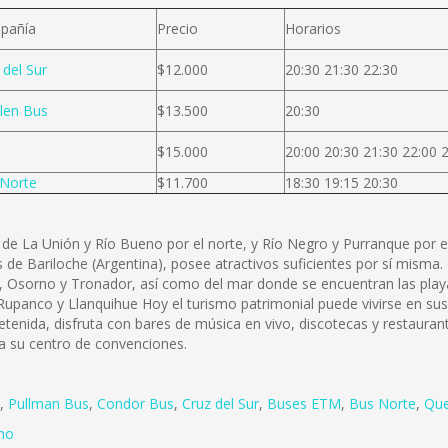
pañía
Precio
Horarios
 del Sur
$12.000
20:30 21:30 22:30
len Bus
$13.500
20:30
$15.000
20:00 20:30 21:30 22:00 
Norte
$11.700
18:30 19:15 20:30
de La Unión y Río Bueno por el norte, y Río Negro y Purranque por el
de Bariloche (Argentina), posee atractivos suficientes por sí misma. O
do, Osorno y Tronador, así como del mar donde se encuentran las pl
upanco y Llanquihue Hoy el turismo patrimonial puede vivirse en sus 
tenida, disfruta con bares de música en vivo, discotecas y restaura
 a su centro de convenciones.
,
Pullman Bus
,
Condor Bus
,
Cruz del Sur
,
Buses ETM
,
Bus Norte
,
Que
no