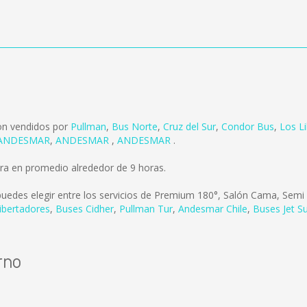
on vendidos por
Pullman
,
Bus Norte
,
Cruz del Sur
,
Condor Bus
,
Los L
ANDESMAR
,
ANDESMAR
,
ANDESMAR
.
a en promedio alrededor de 9 horas.
uedes elegir entre los servicios de Premium 180°, Salón Cama, Semi 
ibertadores
,
Buses Cidher
,
Pullman Tur
,
Andesmar Chile
,
Buses Jet S
rno