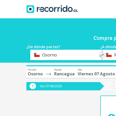
Compra p
¿De dónde partes?
¿A dónde
*
*
Osorno
Origen
Destin
Desde
Hasta
Ida
Osorno
Rancagua
Viernes 07 Agosto
Ida 07/08/2026