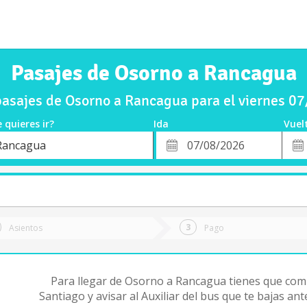
Pasajes de Osorno a Rancagua
asajes de Osorno a Rancagua para el viernes 0
 quieres ir?
Ida
Vuel
*
Fech
Rancagua
o
Fecha
de
de
Vuel
Ida
Asientos
Pago
Para llegar de Osorno a Rancagua tienes que com
Santiago y avisar al Auxiliar del bus que te bajas an