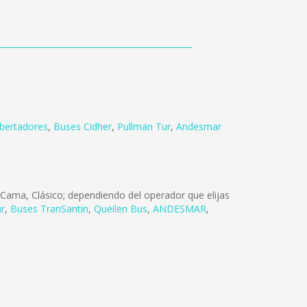
ibertadores
,
Buses Cidher
,
Pullman Tur
,
Andesmar
Cama, Clásico; dependiendo del operador que elijas
ur
,
Buses TranSantin
,
Queilen Bus
,
ANDESMAR
,