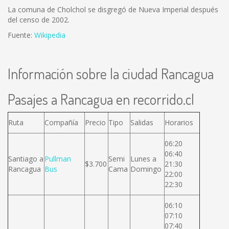
La comuna de Cholchol se disgregó de Nueva Imperial después
del censo de 2002.
Fuente:
Wikipedia
Información sobre la ciudad Rancagua
Pasajes a Rancagua en recorrido.cl
Ruta
Compañía
Precio
Tipo
Salidas
Horarios
06:20
06:40
Santiago a
Pullman
Semi
Lunes a
$3.700
21:30
Rancagua
Bus
Cama
Domingo
22:00
22:30
06:10
07:10
07:40