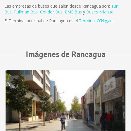
Las empresas de buses que salen desde Rancagua son:
Tur
Bus
,
Pullman Bus
,
Condor Bus
,
EME Bus
y
Buses Nilahue
,
El Terminal principal de Rancagua es el
Terminal O'Higgins
.
Imágenes de Rancagua