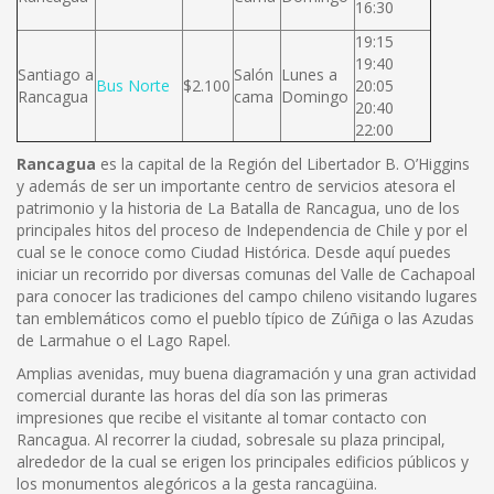
16:30
19:15
19:40
Santiago a
Salón
Lunes a
Bus Norte
$2.100
20:05
Rancagua
cama
Domingo
20:40
22:00
Rancagua
es la capital de la Región del Libertador B. O’Higgins
y además de ser un importante centro de servicios atesora el
patrimonio y la historia de La Batalla de Rancagua, uno de los
principales hitos del proceso de Independencia de Chile y por el
cual se le conoce como Ciudad Histórica. Desde aquí puedes
iniciar un recorrido por diversas comunas del Valle de Cachapoal
para conocer las tradiciones del campo chileno visitando lugares
tan emblemáticos como el pueblo típico de Zúñiga o las Azudas
de Larmahue o el Lago Rapel.
Amplias avenidas, muy buena diagramación y una gran actividad
comercial durante las horas del día son las primeras
impresiones que recibe el visitante al tomar contacto con
Rancagua. Al recorrer la ciudad, sobresale su plaza principal,
alrededor de la cual se erigen los principales edificios públicos y
los monumentos alegóricos a la gesta rancagüina.