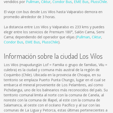
vendidos por
Pullman
,
Ciktur
,
Condor Bus
,
EME Bus
,
PlussChile
.
El viaje con bus desde Los Vilos hasta Valparaíso demora en
promedio alrededor de 3 horas.
La distancia entre Los Vilos y Valparaíso es
233 kms
y puedes
elegir entre los servicios de Premium 180°, Salón Cama, Semi
Cama; dependiendo del operador que elijas (
Pullman
,
Ciktur
,
Condor Bus
,
EME Bus
,
PlussChile
).
Información sobre la ciudad Los Vilos
Los Vilos (mapudungún Lof = Familia o grupo de familias, Vilu =
culebra) es la ciudad y comuna más austral de la región de
Coquimbo (Chile). Ubicada en la provincia de Choapa, en su
territorio se emplaza Puerto Punta Chungo, lugar en el cual se
embarca el mineral proveniente de Los Pelambres, así como
Pichidangui, uno de los balnearios más reconocidos del país. Su
territorio comunal limita al norte con la comuna de Canela, al
noreste con la comuna de Illapel, al este con la comuna de
Salamanca, al oeste con el océano Pacífico y al sur con las
comunas de La Ligua y Petorca, estas últimas pertenecientes a