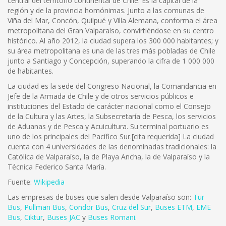
central del territorio continental de Chile. Es la capital de la
región y de la provincia homónimas. Junto a las comunas de
Viña del Mar, Concón, Quilpué y Villa Alemana, conforma el área
metropolitana del Gran Valparaíso, convirtiéndose en su centro
histórico. Al año 2012, la ciudad supera los 300 000 habitantes; y
su área metropolitana es una de las tres más pobladas de Chile
junto a Santiago y Concepción, superando la cifra de 1 000 000
de habitantes.
La ciudad es la sede del Congreso Nacional, la Comandancia en
Jefe de la Armada de Chile y de otros servicios públicos e
instituciones del Estado de carácter nacional como el Consejo
de la Cultura y las Artes, la Subsecretaría de Pesca, los servicios
de Aduanas y de Pesca y Acuicultura. Su terminal portuario es
uno de los principales del Pacífico Sur.[cita requerida] La ciudad
cuenta con 4 universidades de las denominadas tradicionales: la
Católica de Valparaíso, la de Playa Ancha, la de Valparaíso y la
Técnica Federico Santa María.
Fuente:
Wikipedia
Las empresas de buses que salen desde Valparaíso son:
Tur
Bus
,
Pullman Bus
,
Condor Bus
,
Cruz del Sur
,
Buses ETM
,
EME
Bus
,
Ciktur
,
Buses JAC
y
Buses Romani
.