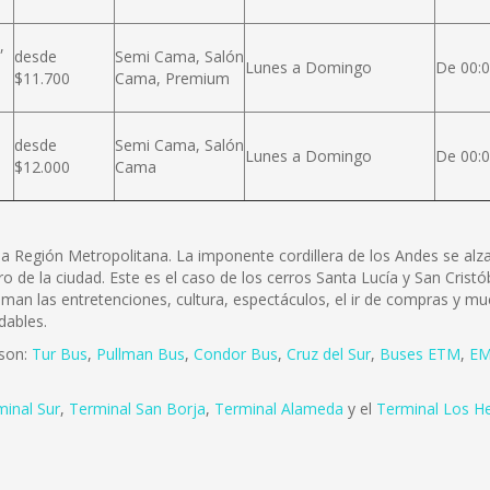
,
desde
Semi Cama, Salón
Lunes a Domingo
De 00:0
$11.700
Cama, Premium
desde
Semi Cama, Salón
Lunes a Domingo
De 00:0
$12.000
Cama
e la Región Metropolitana. La imponente cordillera de los Andes se a
ro de la ciudad. Este es el caso de los cerros Santa Lucía y San Cris
 aman las entretenciones, cultura, espectáculos, el ir de compras y mu
dables.
 son:
Tur Bus
,
Pullman Bus
,
Condor Bus
,
Cruz del Sur
,
Buses ETM
,
EM
minal Sur
,
Terminal San Borja
,
Terminal Alameda
y el
Terminal Los H