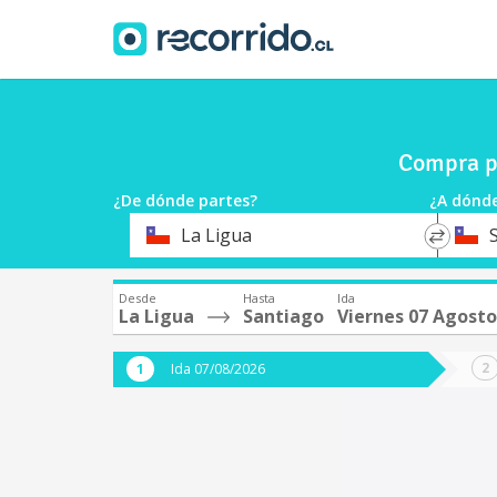
Compra pa
¿De dónde partes?
¿A dónde
*
*
La Ligua
Origen
Destin
Desde
Hasta
Ida
La Ligua
Santiago
Viernes 07 Agosto
Ida 07/08/2026