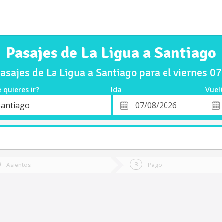
Pasajes de La Ligua a Santiago
sajes de La Ligua a Santiago para el viernes 
 quieres ir?
Ida
Vuel
*
Fech
Santiago
o
Fecha
de
de
Vuel
Ida
Asientos
Pago