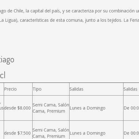
 de Chile, la capital del país, y se caracteriza por su combinación ur
 Ligua), características de esta comuna, junto a los tejidos. La Feria 
tiago
cl
Precio
Tipo
Salidas
Salidas
,
Semi Cama, Salón
us
desde $8.000
Lunes a Domingo
De 00:0
Cama, Premium
Semi Cama, Salón
desde $7.500
Lunes a Domingo
De 00:0
Cama, Premium