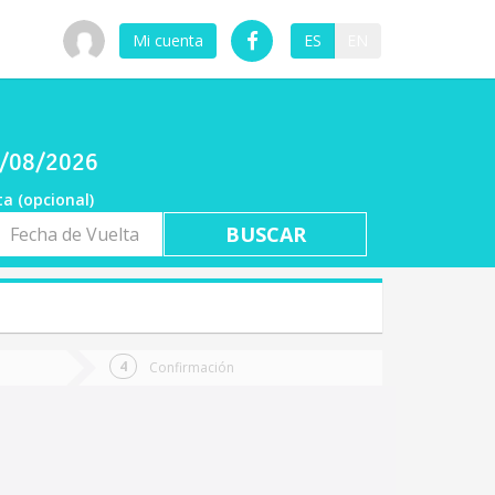
Mi cuenta
ES
EN
07/08/2026
ta (opcional)
a
ta
Confirmación