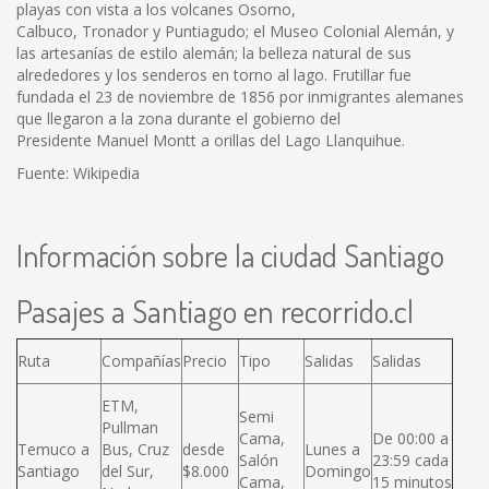
playas con vista a los volcanes Osorno,
Calbuco, Tronador y Puntiagudo; el Museo Colonial Alemán, y
las artesanías de estilo alemán; la belleza natural de sus
alrededores y los senderos en torno al lago. Frutillar fue
fundada el 23 de noviembre de 1856 por inmigrantes alemanes
que llegaron a la zona durante el gobierno del
Presidente Manuel Montt a orillas del Lago Llanquihue.
Fuente: Wikipedia
Información sobre la ciudad Santiago
Pasajes a Santiago en recorrido.cl
Ruta
Compañías
Precio
Tipo
Salidas
Salidas
ETM,
Semi
Pullman
Cama,
De 00:00 a
Temuco a
Bus, Cruz
desde
Lunes a
Salón
23:59 cada
Santiago
del Sur,
$8.000
Domingo
Cama,
15 minutos