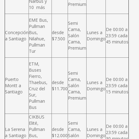
Narbus y
Premium
10 más
EME Bus,
Semi
Pullman
Cama,
De 00:00 a
Concepción
Bus,
desde
Lunes a
Salón
23:59 cada
a Santiago
Nilahue,
$7.500
Domingo
Cama,
45 minutos
Pullman
Premium
Tur
ETM,
Buses
Semi
Fierro,
Puerto
Cama,
De 00:00 a
Thaebus,
desde
Lunes a
Montt a
Salón
23:59 cada
Cruz del
$11.700
Domingo
Santiago
Cama,
15 minutos
Sur,
Premium
Pullman
Bus
CIKBUS
Elité,
Semi
De 00:00 a
La Serena
Pullman
desde
Cama,
Lunes a
23:59 cada
a Santiago
Bus,
$12.000
Salón
Domingo
30 minutos