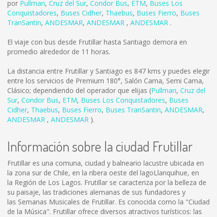
por
Pullman
,
Cruz del Sur
,
Condor Bus
,
ETM
,
Buses Los
Conquistadores
,
Buses Cidher
,
Thaebus
,
Buses Fierro
,
Buses
TranSantin
,
ANDESMAR
,
ANDESMAR
,
ANDESMAR
.
El viaje con bus desde Frutillar hasta Santiago demora en
promedio alrededor de 11 horas.
La distancia entre Frutillar y Santiago es
847 kms
y puedes elegir
entre los servicios de Premium 180°, Salón Cama, Semi Cama,
Clásico; dependiendo del operador que elijas (
Pullman
,
Cruz del
Sur
,
Condor Bus
,
ETM
,
Buses Los Conquistadores
,
Buses
Cidher
,
Thaebus
,
Buses Fierro
,
Buses TranSantin
,
ANDESMAR
,
ANDESMAR
,
ANDESMAR
).
Información sobre la ciudad Frutillar
Frutillar es una comuna, ciudad y balneario lacustre ubicada en
la zona sur de Chile, en la ribera oeste del lagoLlanquihue, en
la Región de Los Lagos. Frutillar se caracteriza por la belleza de
su paisaje, las tradiciones alemanas de sus fundadores y
las Semanas Musicales de Frutillar. Es conocida como la "Ciudad
de la Música". Frutillar ofrece diversos atractivos turísticos: las