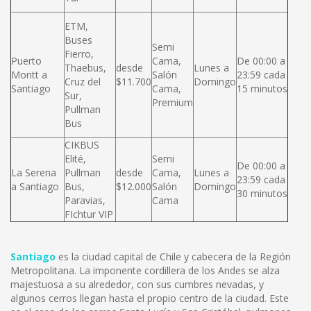
ETM,
Buses
Semi
Fierro,
Puerto
Cama,
De 00:00 a
Thaebus,
desde
Lunes a
Montt a
Salón
23:59 cada
Cruz del
$11.700
Domingo
Santiago
Cama,
15 minutos
Sur,
Premium
Pullman
Bus
CIKBUS
Elité,
Semi
De 00:00 a
La Serena
Pullman
desde
Cama,
Lunes a
23:59 cada
a Santiago
Bus,
$12.000
Salón
Domingo
30 minutos
Paravias,
Cama
FIchtur VIP
Santiago
es la ciudad capital de Chile y cabecera de la Región
Metropolitana. La imponente cordillera de los Andes se alza
majestuosa a su alrededor, con sus cumbres nevadas, y
algunos cerros llegan hasta el propio centro de la ciudad. Este