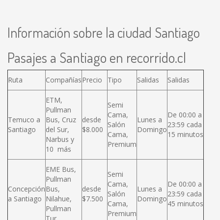
Información sobre la ciudad Santiago
Pasajes a Santiago en recorrido.cl
Ruta
Compañías
Precio
Tipo
Salidas
Salidas
ETM,
Semi
Pullman
Cama,
De 00:00 a
Temuco a
Bus, Cruz
desde
Lunes a
Salón
23:59 cada
Santiago
del Sur,
$8.000
Domingo
Cama,
15 minutos
Narbus y
Premium
10 más
EME Bus,
Semi
Pullman
Cama,
De 00:00 a
Concepción
Bus,
desde
Lunes a
Salón
23:59 cada
a Santiago
Nilahue,
$7.500
Domingo
Cama,
45 minutos
Pullman
Premium
Tur