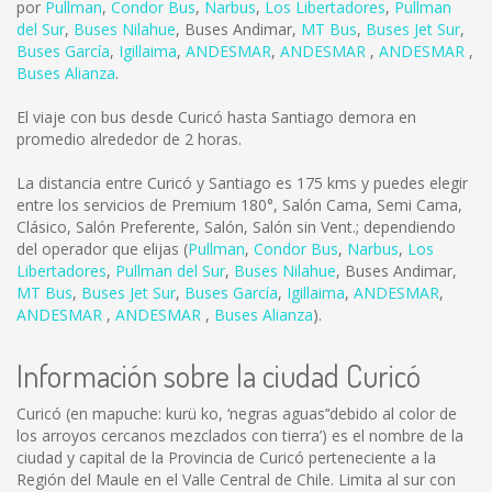
por
Pullman
,
Condor Bus
,
Narbus
,
Los Libertadores
,
Pullman
del Sur
,
Buses Nilahue
,
Buses Andimar
,
MT Bus
,
Buses Jet Sur
,
Buses García
,
Igillaima
,
ANDESMAR
,
ANDESMAR
,
ANDESMAR
,
Buses Alianza
.
El viaje con bus desde Curicó hasta Santiago demora en
promedio alrededor de 2 horas.
La distancia entre Curicó y Santiago es
175 kms
y puedes elegir
entre los servicios de Premium 180°, Salón Cama, Semi Cama,
Clásico, Salón Preferente, Salón, Salón sin Vent.; dependiendo
del operador que elijas (
Pullman
,
Condor Bus
,
Narbus
,
Los
Libertadores
,
Pullman del Sur
,
Buses Nilahue
,
Buses Andimar
,
MT Bus
,
Buses Jet Sur
,
Buses García
,
Igillaima
,
ANDESMAR
,
ANDESMAR
,
ANDESMAR
,
Buses Alianza
).
Información sobre la ciudad Curicó
Curicó (en mapuche: kurü ko, ‘negras aguas’‘debido al color de
los arroyos cercanos mezclados con tierra’) es el nombre de la
ciudad y capital de la Provincia de Curicó perteneciente a la
Región del Maule en el Valle Central de Chile. Limita al sur con