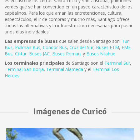
es el caso de los cerros Santa Lucía y San Cristóbal, pulmones
verdes que se han convertido en un paseo característico de los
capitalinos. Para los que aman las entretenciones, cultura,
espectáculos, el ir de compras y mucho más, Santiago ofrece
todas las alternativas y la infraestructura necesarias para pasar
unos días inolvidables.
Las empresas de buses
que salen desde Santiago son:
Tur
Bus
,
Pullman Bus
,
Condor Bus
,
Cruz del Sur
,
Buses ETM
,
EME
Bus
,
Ciktur
,
Buses JAC
,
Buses Romani
y
Buses Nilahue
Los terminales principales
de Santiago son el
Terminal Sur
,
Terminal San Borja
,
Terminal Alameda
y el
Terminal Los
Heroes
.
Imágenes de Curicó