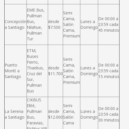
EME Bus,
Semi
Pullman
Cama,
De 00:00 a
Concepción
Bus,
desde
Lunes a
Salón
23:59 cada
a Santiago
Nilahue,
$7.500
Domingo
Cama,
45 minutos
Pullman
Premium
Tur
ETM,
Buses
Semi
Fierro,
Puerto
Cama,
De 00:00 a
Thaebus,
desde
Lunes a
Montt a
Salón
23:59 cada
Cruz del
$11.700
Domingo
Santiago
Cama,
15 minutos
Sur,
Premium
Pullman
Bus
CIKBUS
Elité,
Semi
De 00:00 a
La Serena
Pullman
desde
Cama,
Lunes a
23:59 cada
a Santiago
Bus,
$12.000
Salón
Domingo
30 minutos
Paravias,
Cama
FIchtur VIP