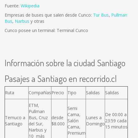
Fuente:
Wikipedia
Empresas de buses que salen desde Cunco:
Tur Bus
,
Pullman
Bus
,
Narbus
y otras
Cunco posee un terminal: Terminal Cunco
Información sobre la ciudad Santiago
Pasajes a Santiago en recorrido.cl
Ruta
Compañías
Precio
Tipo
Salidas
Salidas
ETM,
Semi
Pullman
Cama,
De 00:00 a
Temuco a
Bus, Cruz
desde
Lunes a
Salón
23:59 cada
Santiago
del Sur,
$8.000
Domingo
Cama,
15 minutos
Narbus y
Premium
10 más