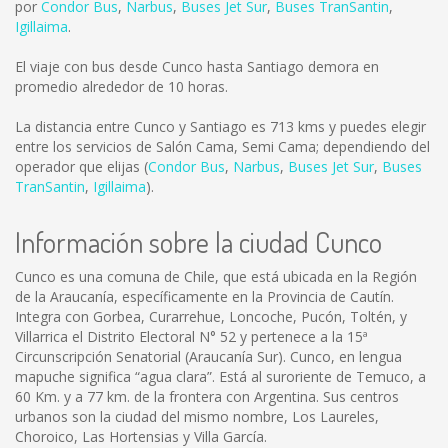
por
Condor Bus
,
Narbus
,
Buses Jet Sur
,
Buses TranSantin
,
Igillaima
.
El viaje con bus desde Cunco hasta Santiago demora en
promedio alrededor de 10 horas.
La distancia entre Cunco y Santiago es
713 kms
y puedes elegir
entre los servicios de Salón Cama, Semi Cama; dependiendo del
operador que elijas (
Condor Bus
,
Narbus
,
Buses Jet Sur
,
Buses
TranSantin
,
Igillaima
).
Información sobre la ciudad Cunco
Cunco es una comuna de Chile, que está ubicada en la Región
de la Araucanía, específicamente en la Provincia de Cautín.
Integra con Gorbea, Curarrehue, Loncoche, Pucón, Toltén, y
Villarrica el Distrito Electoral N° 52 y pertenece a la 15ª
Circunscripción Senatorial (Araucanía Sur). Cunco, en lengua
mapuche significa “agua clara”. Está al suroriente de Temuco, a
60 Km. y a 77 km. de la frontera con Argentina. Sus centros
urbanos son la ciudad del mismo nombre, Los Laureles,
Choroico, Las Hortensias y Villa García.