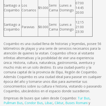
07:00
Santiago a
Los
Semi
Lunes a
$9.000
14:45
Coquimbo
Corsarios
Cama
Domingo
20:00
12:15
Santiago a
Semi
Lunes a
Paravias
$8.000
21:00
Coquimbo
Cama
Domingo
23:30
Coquimbo es una ciudad llena de historias y leyendas, posee 56
kilómetros de playas y una serie de servicios necesarios para la
atención de quienes la visitan. Coquimbo ofrece al visitante
infinitas alternativas y la posibilidad de vivir una experiencia
única: Historia, cultura, naturaleza, gastronomía, aventura y
mucho más en un solo destino. Es una ciudad-puerto y la
comuna capital de la provincia de Elqui, Región de Coquimbo.
Además Coquimbo es una ciudad ideal para pasear en cualquier
época del año y tomarse unos días para aumentar sus
conocimientos sobre su cultura e historia, visitando o paseando
Coquimbo, ubicándolos en el espacio donde sucedieron.
Empresas de buses que salen desde Coquimbo:
Tur Bus
,
Pullman Bus
,
Condor Bus
,
L
ibac
,
Ciktur
,
Buses Romani
y