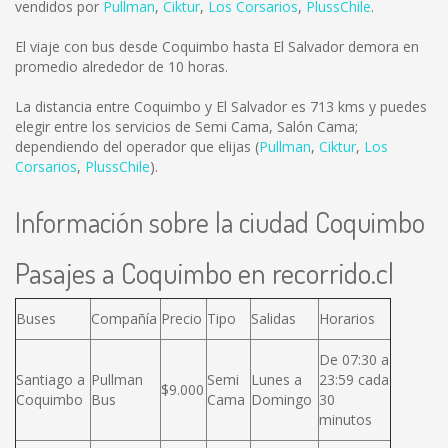
vendidos por
Pullman
,
Ciktur
,
Los Corsarios
,
PlussChile
.
El viaje con bus desde Coquimbo hasta El Salvador demora en
promedio alrededor de 10 horas.
La distancia entre Coquimbo y El Salvador es
713 kms
y puedes
elegir entre los servicios de Semi Cama, Salón Cama;
dependiendo del operador que elijas (
Pullman
,
Ciktur
,
Los
Corsarios
,
PlussChile
).
Información sobre la ciudad Coquimbo
Pasajes a Coquimbo en recorrido.cl
Buses
Compañía
Precio
Tipo
Salidas
Horarios
De 07:30 a
Santiago a
Pullman
Semi
Lunes a
23:59 cada
$9.000
Coquimbo
Bus
Cama
Domingo
30
minutos