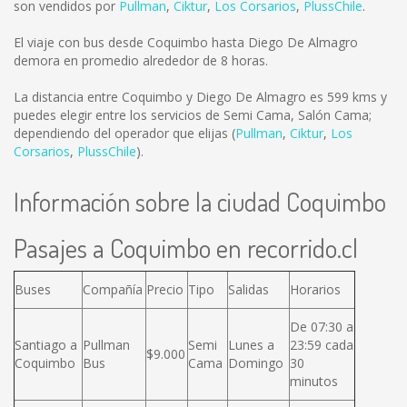
son vendidos por
Pullman
,
Ciktur
,
Los Corsarios
,
PlussChile
.
El viaje con bus desde Coquimbo hasta Diego De Almagro
demora en promedio alrededor de 8 horas.
La distancia entre Coquimbo y Diego De Almagro es
599 kms
y
puedes elegir entre los servicios de Semi Cama, Salón Cama;
dependiendo del operador que elijas (
Pullman
,
Ciktur
,
Los
Corsarios
,
PlussChile
).
Información sobre la ciudad Coquimbo
Pasajes a Coquimbo en recorrido.cl
Buses
Compañía
Precio
Tipo
Salidas
Horarios
De 07:30 a
Santiago a
Pullman
Semi
Lunes a
23:59 cada
$9.000
Coquimbo
Bus
Cama
Domingo
30
minutos