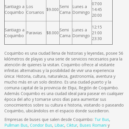
07:00
Santiago a
Los
Semi
Lunes a
$9.000
14:45
Coquimbo
Corsarios
Cama
Domingo
20:00
12:15
Santiago a
Semi
Lunes a
Paravias
$8.000
21:00
Coquimbo
Cama
Domingo
23:30
Coquimbo es una ciudad llena de historias y leyendas, posee 56
kilómetros de playas y una serie de servicios necesarios para la
atención de quienes la visitan. Coquimbo ofrece al visitante
infinitas alternativas y la posibilidad de vivir una experiencia
única: Historia, cultura, naturaleza, gastronomía, aventura y
mucho más en un solo destino. Es una ciudad-puerto y la
comuna capital de la provincia de Elqui, Región de Coquimbo.
Además Coquimbo es una ciudad ideal para pasear en cualquier
época del año y tomarse unos días para aumentar sus
conocimientos sobre su cultura e historia, visitando o paseando
Coquimbo, ubicándolos en el espacio donde sucedieron.
Empresas de buses que salen desde Coquimbo:
Tur Bus
,
Pullman Bus
,
Condor Bus
,
L
ibac
,
Ciktur
,
Buses Romani
y