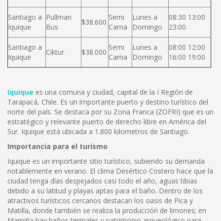
Santiago a
Pullman
Semi
Lunes a
08:30 13:00
$38.600
Iquique
Bus
Cama
Domingo
23:00
Santiago a
Semi
Lunes a
08:00 12:00
Ciktur
$38.000
Iquique
Cama
Domingo
16:00 19:00
Iquique
es una comuna y ciudad, capital de la I Región de
Tarapacá, Chile. Es un importante puerto y destino turístico del
norte del país. Se destaca por su Zona Franca (ZOFRI) que es un
estratégico y relevante puerto de derecho libre en América del
Sur. Iquique está ubicada a 1.800 kilometros de Santiago.
Importancia para el turismo
Iquique es un importante sitio turístico, subiendo su demanda
notablemente en verano. El clima Desértico Costero hace que la
ciudad tenga días despejados casi todo el año, aguas tibias
debido a su latitud y playas aptas para el baño. Dentro de los
atractivos turísticos cercanos destacan los oasis de Pica y
Matilla, donde también se realiza la producción de limones; en
Mamiña hay baños termales y patrimonio arqueológico para