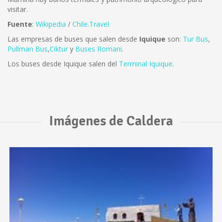
visitar.
Fuente
:
Wikipedia
/
Chile.Travel
Las empresas de buses que salen desde
Iquique
son:
Tur Bus
,
Pullman Bus
,
Ciktur
y
Buses Romani
.
Los buses desde Iquique salen del
Terminal Iquique
.
Imágenes de Caldera