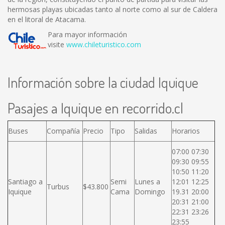
hermosas playas ubicadas tanto al norte como al sur de Caldera
en el litoral de Atacama.
Para mayor información
visite
www.chileturistico.com
Información sobre la ciudad Iquique
Pasajes a Iquique en recorrido.cl
Buses
Compañía
Precio
Tipo
Salidas
Horarios
07:00 07:30
09:30 09:55
10:50 11:20
Santiago a
Semi
Lunes a
12:01 12:25
Turbus
$43.800
Iquique
Cama
Domingo
19.31 20:00
20:31 21:00
22:31 23:26
23:55