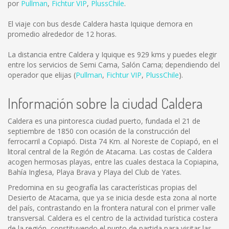
por
Pullman
,
Fichtur VIP
,
PlussChile
.
El viaje con bus desde Caldera hasta Iquique demora en
promedio alrededor de 12 horas.
La distancia entre Caldera y Iquique es
929 kms
y puedes elegir
entre los servicios de Semi Cama, Salón Cama; dependiendo del
operador que elijas (
Pullman
,
Fichtur VIP
,
PlussChile
).
Información sobre la ciudad Caldera
Caldera es una pintoresca ciudad puerto, fundada el 21 de
septiembre de 1850 con ocasión de la construcción del
ferrocarril a Copiapó. Dista 74 Km. al Noreste de Copiapó, en el
litoral central de la Región de Atacama. Las costas de Caldera
acogen hermosas playas, entre las cuales destaca la Copiapina,
Bahía Inglesa, Playa Brava y Playa del Club de Yates.
Predomina en su geografía las características propias del
Desierto de Atacama, que ya se inicia desde esta zona al norte
del país, contrastando en la frontera natural con el primer valle
transversal. Caldera es el centro de la actividad turística costera
de la región, constituyendo el punto de partida para visitar las