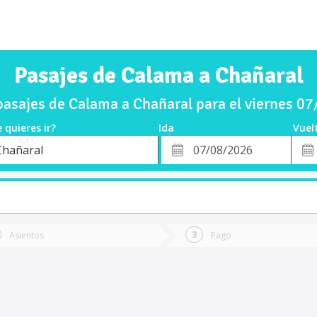
Pasajes de Calama a Chañaral
asajes de Calama a Chañaral para el viernes 0
 quieres ir?
Ida
Vuel
*
Fech
Chañaral
o
Fecha
de
de
Vuel
Ida
Asientos
Pago