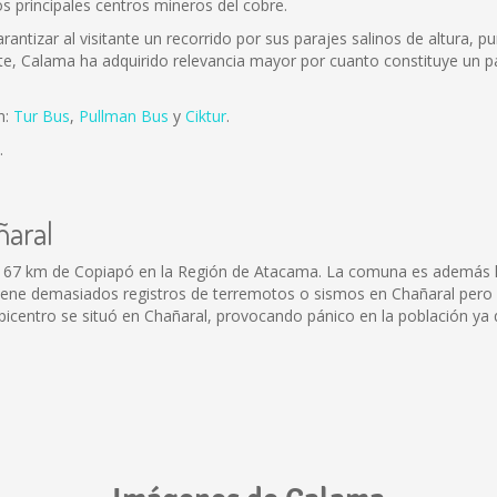
os principales centros mineros del cobre.
antizar al visitante un recorrido por sus parajes salinos de altura, pu
te, Calama ha adquirido relevancia mayor por cuanto constituye un pa
n:
Tur Bus
,
Pullman Bus
y
Ciktur
.
.
ñaral
167 km de Copiapó en la Región de Atacama. La comuna es además la 
iene demasiados registros de terremotos o sismos en Chañaral pero en
 epicentro se situó en Chañaral, provocando pánico en la población y