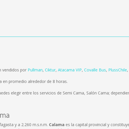
n vendidos por
Pullman
,
Ciktur
,
Atacama VIP
,
Covalle Bus
,
PlussChile
a en promedio alrededor de 8 horas.
edes elegir entre los servicios de Semi Cama, Salón Cama; dependien
ama
fagasta y a 2.260 m.s.n.m.
Calama
es la capital provincial y constitu