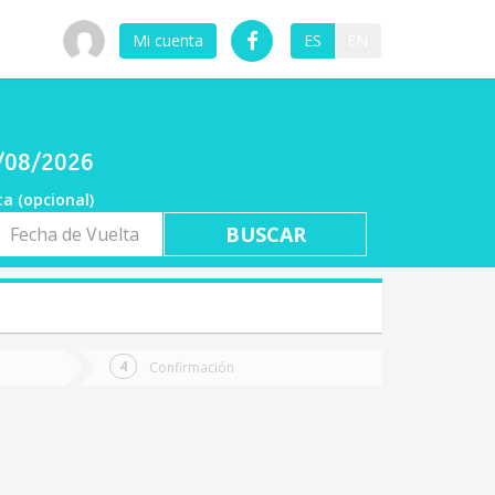
Mi cuenta
ES
EN
7/08/2026
ta (opcional)
a
ta
Confirmación