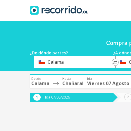
Compra p
¿De dónde partes?
¿A dónde
*
*
Calama
Origen
Destin
Desde
Hasta
Ida
Calama
Chañaral
Viernes 07 Agosto
Ida 07/08/2026