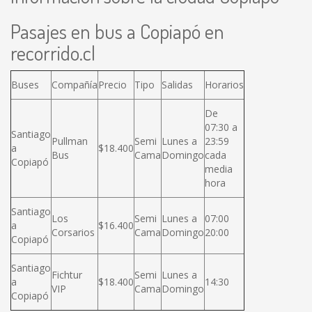
Pasajes en bus a Copiapó en
recorrido.cl
Buses
Compañía
Precio
Tipo
Salidas
Horarios
De
07:30 a
Santiago
Pullman
Semi
Lunes a
23:59
a
$18.400
Bus
Cama
Domingo
cada
Copiapó
media
hora
Santiago
Los
Semi
Lunes a
07:00
a
$16.400
Corsarios
Cama
Domingo
20:00
Copiapó
Santiago
Fichtur
Semi
Lunes a
a
$18.400
14:30
VIP
Cama
Domingo
Copiapó