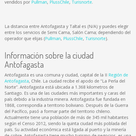
vendidos por
Pullman
,
PlussChile
,
Turisnorte
.
La distancia entre Antofagasta y Taltal es
(N/A)
y puedes elegir
entre los servicios de Semi Cama, Salón Cama; dependiendo del
operador que elijas (
Pullman
,
PlussChile
,
Turisnorte
).
Información sobre la ciudad
Antofagasta
Antofagasta es una comuna y ciudad, capital de la II
Región de
Antofagasta
, Chile. La ciudad recibe el apodo de “La Perla del
Norte”. Antofagasta está ubicada a 1.368 kilometros de
Santiago. Es una de las ciudades más importantes y caras del
país debido a la industria minera. Antofagasta fue fundada en
1868, correspondía a territorio boliviano. Después de la Guerra
del Pacífico, pasó a formar parte del territorio chileno.
Actualmente tiene una población de más de 345 mil habitantes
según el Censo 2012, siendo la quinta ciudad más poblada del
país. Su actividad económica está ligada al puerto y la minería
de cobre. Antofagasta tiene mucho turismo de negocios, es una