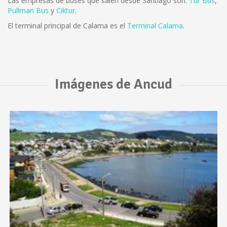
Las empresas de buses que salen desde Santiago son:
Tur Bus
,
Pullman Bus
y
Ciktur
.
El terminal principal de Calama es el
Terminal Calama
.
Imágenes de Ancud