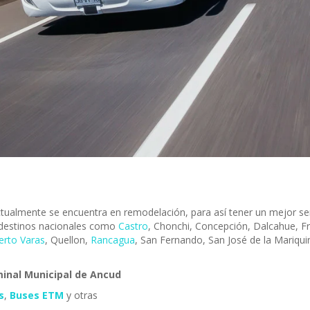
tualmente se encuentra en remodelación, para así tener un mejor ser
 destinos nacionales como
Castro
, Chonchi, Concepción, Dalcahue, Fr
erto Varas
, Quellon,
Rancagua
, San Fernando, San José de la Mariqu
inal Municipal de Ancud
s
,
Buses ETM
y otras