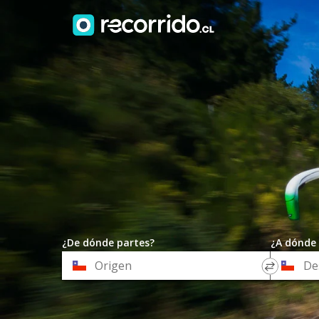
¿De dónde partes?
¿A dónde 
*
*
Origen
Destino