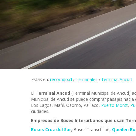
Estás en:
recorrido.cl
Terminales
Terminal Ancud
El
Terminal Ancud
(Terminal Municipal de Ancud) ac
Municipal de Ancud se puede comprar pasajes hacia
Los Lagos, Mafil, Osorno, Paillaco,
Puerto Montt
,
Pu
ciudades.
Empresas de Buses Interurbanos que usan Term
Buses Cruz del Sur
, Buses Transchiloé,
Queilen Bu