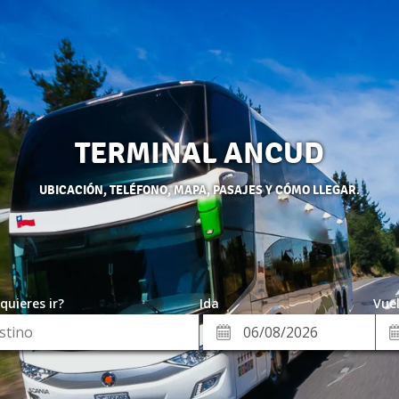
TERMINAL ANCUD
UBICACIÓN, TELÉFONO, MAPA, PASAJES Y CÓMO LLEGAR.
quieres ir?
Ida
Vuel
*
Fe
Fecha
de
de
Vue
Ida