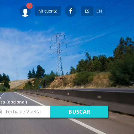
Mi cuenta
ES
EN
ta (opcional)
cha
lta