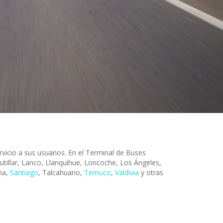
vicio a sus usuarios. En el Terminal de Buses
utillar, Lanco, Llanquihue, Loncoche, Los Ángeles,
ina,
Santiago
, Talcahuano,
Temuco
,
Valdivia
y otras