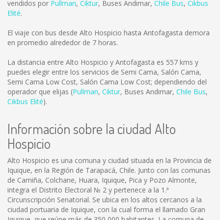
vendidos por
Pullman
,
Ciktur
,
Buses Andimar
,
Chile Bus
,
Cikbus
Elité
.
El viaje con bus desde Alto Hospicio hasta Antofagasta demora
en promedio alrededor de 7 horas.
La distancia entre Alto Hospicio y Antofagasta es
557 kms
y
puedes elegir entre los servicios de Semi Cama, Salón Cama,
Semi Cama Low Cost, Salón Cama Low Cost; dependiendo del
operador que elijas (
Pullman
,
Ciktur
,
Buses Andimar
,
Chile Bus
,
Cikbus Elité
).
Información sobre la ciudad Alto
Hospicio
Alto Hospicio es una comuna y ciudad situada en la Provincia de
Iquique, en la Región de Tarapacá, Chile. Junto con las comunas
de Camiña, Colchane, Huara, Iquique, Pica y Pozo Almonte,
integra el Distrito Electoral № 2 y pertenece a la 1.ª
Circunscripción Senatorial. Se ubica en los altos cercanos a la
ciudad portuaria de Iquique, con la cual forma el llamado Gran
Iquique, que reúne más de 350 000 habitantes. La comuna de