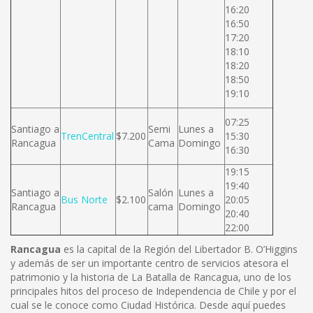
16:20
16:50
17:20
18:10
18:20
18:50
19:10
07:25
Santiago a
Semi
Lunes a
TrenCentral
$7.200
15:30
Rancagua
Cama
Domingo
16:30
19:15
19:40
Santiago a
Salón
Lunes a
Bus Norte
$2.100
20:05
Rancagua
cama
Domingo
20:40
22:00
Rancagua
es la capital de la Región del Libertador B. O’Higgins
y además de ser un importante centro de servicios atesora el
patrimonio y la historia de La Batalla de Rancagua, uno de los
principales hitos del proceso de Independencia de Chile y por el
cual se le conoce como Ciudad Histórica. Desde aquí puedes