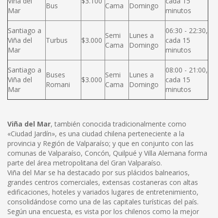
Viña del
$3.100
cada 15
Bus
Cama
Domingo
Mar
minutos
Santiago a
06:30 - 22:30,
Semi
Lunes a
Viña del
Turbus
$3.000
cada 15
Cama
Domingo
Mar
minutos
Santiago a
08:00 - 21:00,
Buses
Semi
Lunes a
Viña del
$3.000
cada 15
Romani
Cama
Domingo
Mar
minutos
Viña del Mar
, también conocida tradicionalmente como
«Ciudad Jardín», es una ciudad chilena perteneciente a la
provincia y Región de Valparaíso; y que en conjunto con las
comunas de Valparaíso, Concón, Quilpué y Villa Alemana forma
parte del área metropolitana del Gran Valparaíso.
Viña del Mar se ha destacado por sus plácidos balnearios,
grandes centros comerciales, extensas costaneras con altas
edificaciones, hoteles y variados lugares de entretenimiento,
consolidándose como una de las capitales turísticas del país.
Según una encuesta, es vista por los chilenos como la mejor