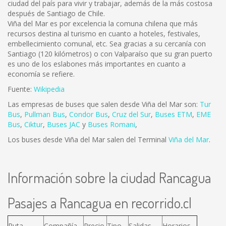
ciudad del país para vivir y trabajar, además de la más costosa
después de Santiago de Chile.
Viña del Mar es por excelencia la comuna chilena que más
recursos destina al turismo en cuanto a hoteles, festivales,
embellecimiento comunal, etc. Sea gracias a su cercanía con
Santiago (120 kilómetros) o con Valparaíso que su gran puerto
es uno de los eslabones más importantes en cuanto a
economía se refiere.
Fuente:
Wikipedia
Las empresas de buses que salen desde Viña del Mar son:
Tur
Bus
,
Pullman Bus
,
Condor Bus
,
Cruz del Sur
,
Buses ETM
,
EME
Bus
,
Ciktur
,
Buses JAC
y
Buses Romani
,
Los buses desde Viña del Mar salen del Terminal
Viña del Mar
.
Información sobre la ciudad Rancagua
Pasajes a Rancagua en recorrido.cl
Ruta
Compañía
Precio
Tipo
Salidas
Horarios