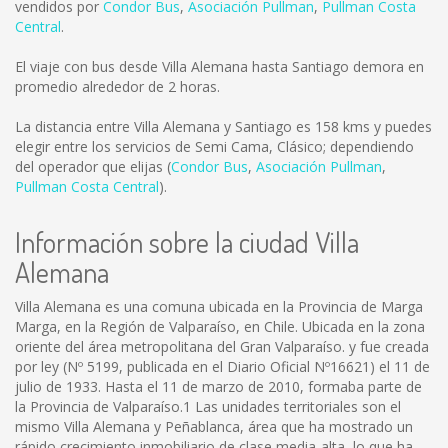
vendidos por
Condor Bus
,
Asociación Pullman
,
Pullman Costa
Central
.
El viaje con bus desde Villa Alemana hasta Santiago demora en
promedio alrededor de 2 horas.
La distancia entre Villa Alemana y Santiago es
158 kms
y puedes
elegir entre los servicios de Semi Cama, Clásico; dependiendo
del operador que elijas (
Condor Bus
,
Asociación Pullman
,
Pullman Costa Central
).
Información sobre la ciudad Villa
Alemana
Villa Alemana es una comuna ubicada en la Provincia de Marga
Marga, en la Región de Valparaíso, en Chile. Ubicada en la zona
oriente del área metropolitana del Gran Valparaíso. y fue creada
por ley (Nº 5199, publicada en el Diario Oficial Nº16621) el 11 de
julio de 1933. Hasta el 11 de marzo de 2010, formaba parte de
la Provincia de Valparaíso.1 Las unidades territoriales son el
mismo Villa Alemana y Peñablanca, área que ha mostrado un
rápido crecimiento inmobiliario de clase media-alta, lo que ha