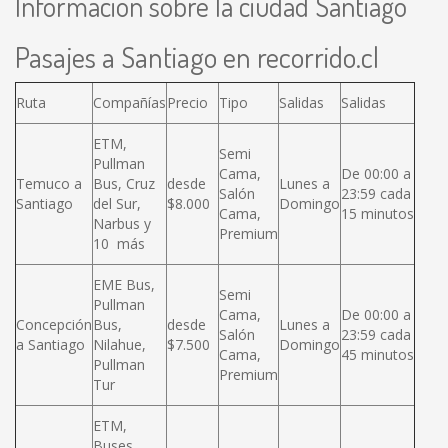
Información sobre la ciudad Santiago
Pasajes a Santiago en recorrido.cl
Ruta
Compañías
Precio
Tipo
Salidas
Salidas
ETM,
Semi
Pullman
Cama,
De 00:00 a
Temuco a
Bus, Cruz
desde
Lunes a
Salón
23:59 cada
Santiago
del Sur,
$8.000
Domingo
Cama,
15 minutos
Narbus y
Premium
10 más
EME Bus,
Semi
Pullman
Cama,
De 00:00 a
Concepción
Bus,
desde
Lunes a
Salón
23:59 cada
a Santiago
Nilahue,
$7.500
Domingo
Cama,
45 minutos
Pullman
Premium
Tur
ETM,
Buses