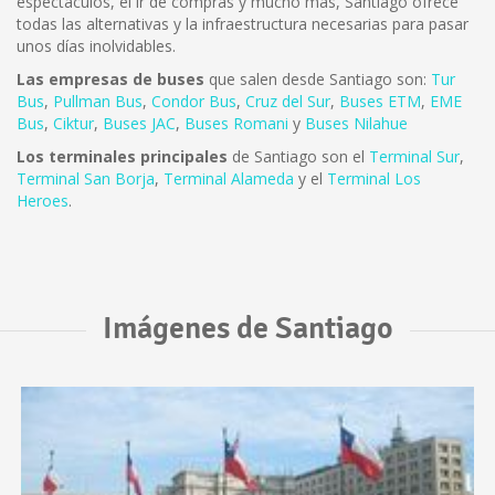
espectáculos, el ir de compras y mucho más, Santiago ofrece
todas las alternativas y la infraestructura necesarias para pasar
unos días inolvidables.
Las empresas de buses
que salen desde Santiago son:
Tur
Bus
,
Pullman Bus
,
Condor Bus
,
Cruz del Sur
,
Buses ETM
,
EME
Bus
,
Ciktur
,
Buses JAC
,
Buses Romani
y
Buses Nilahue
Los terminales principales
de Santiago son el
Terminal Sur
,
Terminal San Borja
,
Terminal Alameda
y el
Terminal Los
Heroes
.
Imágenes de Santiago