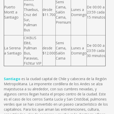
Semi
Fierro,
Puerto
Cama,
De 00:00 a
Thaebus,
desde
Lunes a
Montt a
Salón
23:59 cada
Cruz del
$11.700
Domingo
Santiago
Cama,
15 minutos
Sur,
Premium
Pullman
Bus
CIKBUS
Elité,
Semi
De 00:00 a
La Serena
Pullman
desde
Cama,
Lunes a
23:59 cada
a Santiago
Bus,
$12.000
Salón
Domingo
30 minutos
Paravias,
Cama
FIchtur VIP
Santiago
es la ciudad capital de Chile y cabecera de la Región
Metropolitana. La imponente cordillera de los Andes se alza
majestuosa a su alrededor, con sus cumbres nevadas, y
algunos cerros llegan hasta el propio centro de la ciudad. Este
es el caso de los cerros Santa Lucía y San Cristóbal, pulmones
verdes que se han convertido en un paseo característico de los
capitalinos. Para los que aman las entretenciones, cultura,