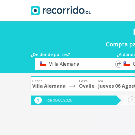
Compra pas
¿De dónde partes?
¿A dónde
*
*
Villa Alemana
Origen
Destin
Desde
Hasta
Ida
Villa Alemana
Ovalle
Jueves 06 Agos
Ida 06/08/2026