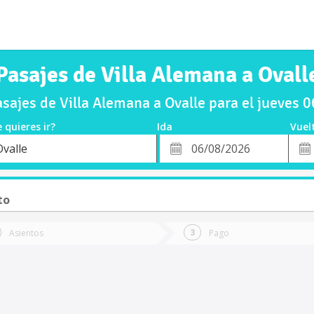
Pasajes de Villa Alemana a Ovall
ajes de Villa Alemana a Ovalle para el jueves
 quieres ir?
Ida
Vuel
*
Fech
Ovalle
o
Fecha
de
de
Vuel
Ida
to
Asientos
Pago