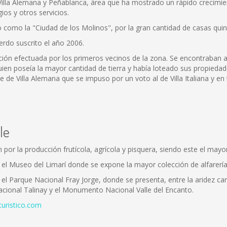
 Villa Alemana y Peñablanca, área que ha mostrado un rápido crecimien
ios y otros servicios.
o como la "Ciudad de los Molinos", por la gran cantidad de casas qui
rdo suscrito el año 2006.
ión efectuada por los primeros vecinos de la zona. Se encontraban a
en poseía la mayor cantidad de tierra y había loteado sus propiedade
 de Villa Alemana que se impuso por un voto al de Villa Italiana y en t
le
n por la producción frutícola, agrícola y pisquera, siendo este el may
, el Museo del Limarí donde se expone la mayor colección de alfarería
el Parque Nacional Fray Jorge, donde se presenta, entre la aridez ca
Nacional Talinay y el Monumento Nacional Valle del Encanto.
turistico.com