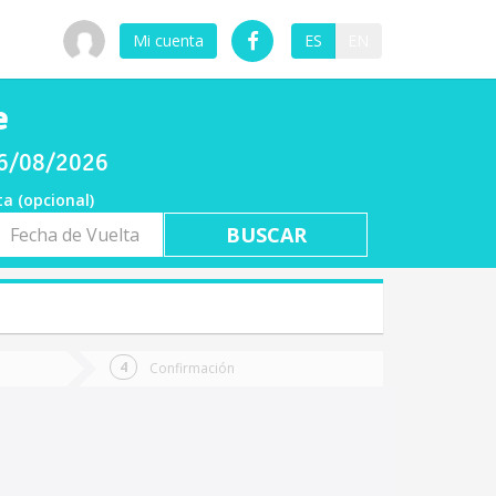
Mi cuenta
ES
EN
e
 06/08/2026
ta (opcional)
a
ta
Confirmación