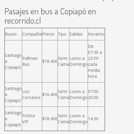
Pasajes en bus a Copiapó en
recorrido.cl
Buses
Compañía
Precio
Tipo
Salidas
Horarios
De
07:30 a
Santiago
Pullman
Semi
Lunes a
23:59
a
$18.400
Bus
Cama
Domingo
cada
Copiapó
media
hora
Santiago
Los
Semi
Lunes a
07:00
a
$16.400
Corsarios
Cama
Domingo
20:00
Copiapó
Santiago
Fichtur
Semi
Lunes a
a
$18.400
14:30
VIP
Cama
Domingo
Copiapó