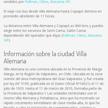
vendidos por
Pullman
,
Ciktur
,
Atacama VIP
.
El viaje con bus desde Villa Alemana hasta Copiapó demora en
promedio alrededor de 11 horas.
La distancia entre Villa Alemana y Copiapó es
860 kms
y puedes
elegir entre los servicios de Semi Cama, Salón Cama;
dependiendo del operador que elijas (
Pullman
,
Ciktur
,
Atacama
VIP
).
Información sobre la ciudad Villa
Alemana
Villa Alemana es una comuna ubicada en la Provincia de Marga
Marga, en la Región de Valparaíso, en Chile. Ubicada en la zona
oriente del área metropolitana del Gran Valparaíso. y fue creada
por ley (Nº 5199, publicada en el Diario Oficial Nº16621) el 11 de
julio de 1933. Hasta el 11 de marzo de 2010, formaba parte de
la Provincia de Valparaíso.1 Las unidades territoriales son el
mismo Villa Alemana y Peñablanca, área que ha mostrado un
rápido crecimiento inmobiliario de clase media-alta, lo que ha
llevado a cabo la instalación de supermercados, colegios y