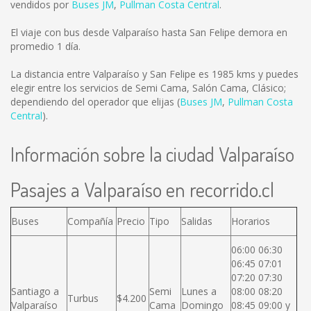
vendidos por
Buses JM
,
Pullman Costa Central
.
El viaje con bus desde Valparaíso hasta San Felipe demora en
promedio 1 día.
La distancia entre Valparaíso y San Felipe es
1985 kms
y puedes
elegir entre los servicios de Semi Cama, Salón Cama, Clásico;
dependiendo del operador que elijas (
Buses JM
,
Pullman Costa
Central
).
Información sobre la ciudad Valparaíso
Pasajes a Valparaíso en recorrido.cl
Buses
Compañía
Precio
Tipo
Salidas
Horarios
06:00 06:30
06:45 07:01
07:20 07:30
Santiago a
Semi
Lunes a
08:00 08:20
Turbus
$4.200
Valparaíso
Cama
Domingo
08:45 09:00 y