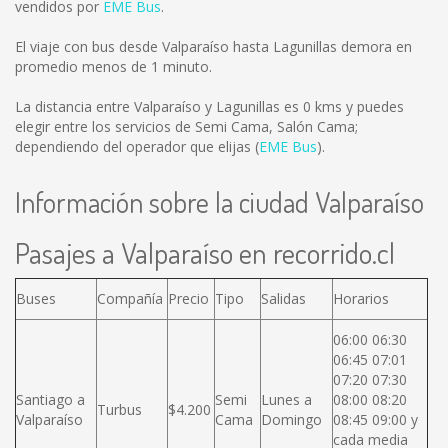
vendidos por
EME Bus
.
El viaje con bus desde Valparaíso hasta Lagunillas demora en
promedio menos de 1 minuto.
La distancia entre Valparaíso y Lagunillas es
0 kms
y puedes
elegir entre los servicios de Semi Cama, Salón Cama;
dependiendo del operador que elijas (
EME Bus
).
Información sobre la ciudad Valparaíso
Pasajes a Valparaíso en recorrido.cl
Buses
Compañía
Precio
Tipo
Salidas
Horarios
06:00 06:30
06:45 07:01
07:20 07:30
Santiago a
Semi
Lunes a
08:00 08:20
Turbus
$4.200
Valparaíso
Cama
Domingo
08:45 09:00 y
cada media