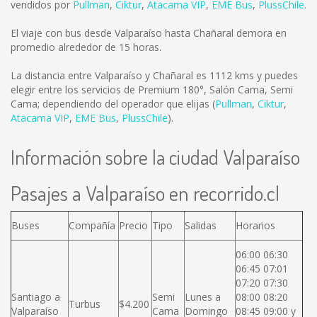
vendidos por
Pullman
,
Ciktur
,
Atacama VIP
,
EME Bus
,
PlussChile
.
El viaje con bus desde Valparaíso hasta Chañaral demora en
promedio alrededor de 15 horas.
La distancia entre Valparaíso y Chañaral es
1112 kms
y puedes
elegir entre los servicios de Premium 180°, Salón Cama, Semi
Cama; dependiendo del operador que elijas (
Pullman
,
Ciktur
,
Atacama VIP
,
EME Bus
,
PlussChile
).
Información sobre la ciudad Valparaíso
Pasajes a Valparaíso en recorrido.cl
Buses
Compañía
Precio
Tipo
Salidas
Horarios
06:00 06:30
06:45 07:01
07:20 07:30
Santiago a
Semi
Lunes a
08:00 08:20
Turbus
$4.200
Valparaíso
Cama
Domingo
08:45 09:00 y