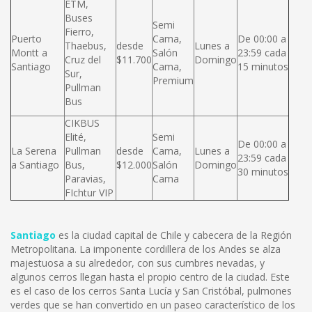
ETM,
Buses
Semi
Fierro,
Puerto
Cama,
De 00:00 a
Thaebus,
desde
Lunes a
Montt a
Salón
23:59 cada
Cruz del
$11.700
Domingo
Santiago
Cama,
15 minutos
Sur,
Premium
Pullman
Bus
CIKBUS
Elité,
Semi
De 00:00 a
La Serena
Pullman
desde
Cama,
Lunes a
23:59 cada
a Santiago
Bus,
$12.000
Salón
Domingo
30 minutos
Paravias,
Cama
FIchtur VIP
Santiago
es la ciudad capital de Chile y cabecera de la Región
Metropolitana. La imponente cordillera de los Andes se alza
majestuosa a su alrededor, con sus cumbres nevadas, y
algunos cerros llegan hasta el propio centro de la ciudad. Este
es el caso de los cerros Santa Lucía y San Cristóbal, pulmones
verdes que se han convertido en un paseo característico de los