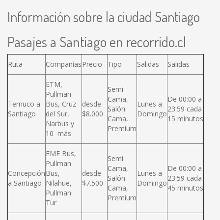
Información sobre la ciudad Santiago
Pasajes a Santiago en recorrido.cl
Ruta
Compañías
Precio
Tipo
Salidas
Salidas
ETM,
Semi
Pullman
Cama,
De 00:00 a
Temuco a
Bus, Cruz
desde
Lunes a
Salón
23:59 cada
Santiago
del Sur,
$8.000
Domingo
Cama,
15 minutos
Narbus y
Premium
10 más
EME Bus,
Semi
Pullman
Cama,
De 00:00 a
Concepción
Bus,
desde
Lunes a
Salón
23:59 cada
a Santiago
Nilahue,
$7.500
Domingo
Cama,
45 minutos
Pullman
Premium
Tur