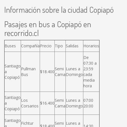
Información sobre la ciudad Copiapó
Pasajes en bus a Copiapó en
recorrido.cl
Buses
Compañía
Precio
Tipo
Salidas
Horarios
De
07:30 a
Santiago
Pullman
Semi
Lunes a
23:59
a
$18.400
Bus
Cama
Domingo
cada
Copiapó
media
hora
Santiago
Los
Semi
Lunes a
07:00
a
$16.400
Corsarios
Cama
Domingo
20:00
Copiapó
Santiago
Fichtur
Semi
Lunes a
a
$18.400
14:30