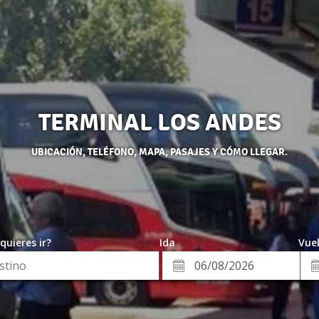
TERMINAL LOS ANDES
UBICACIÓN, TELÉFONO, MAPA, PASAJES Y CÓMO LLEGAR.
quieres ir?
Ida
Vuel
*
Fe
Fecha
de
de
Vue
Ida