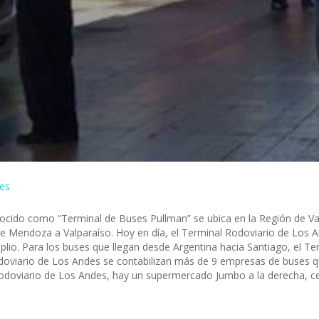
es
cido como “Terminal de Buses Pullman” se ubica en la Región de Valp
 de Mendoza a Valparaíso. Hoy en día, el Terminal Rodoviario de Los
plio. Para los buses que llegan desde Argentina hacia Santiago, el T
odoviario de Los Andes se contabilizan más de 9 empresas de buses qu
s Rodoviario de Los Andes, hay un supermercado Jumbo a la derecha, 