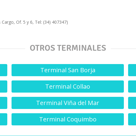
Terminal Collao
Terminal Viña del Mar
Terminal Coquimbo
Recorrido Latin America SpA © 2026
Hecho con
en Chile