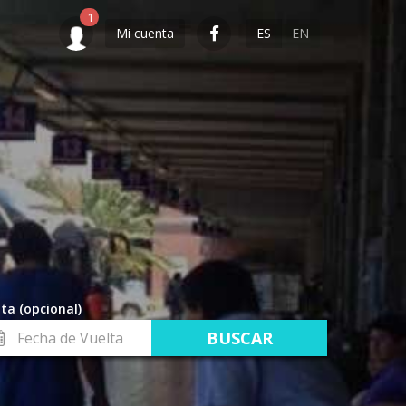
Mi cuenta
ES
EN
ta (opcional)
cha
lta