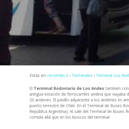
Estás en:
recorrido.cl
Terminales
Terminal Los And
El
Terminal Rodoviario de Los Andes
también cono
antigua estación de ferrocarriles andina que viajaba
20 andenes. El pasillo adyacente a los andenes es am
puerto terrestre de Chile. En el Terminal de Buses R
República Argentina). Al salir del Terminal de Buse
comida allá que en los kioscos del terminal.