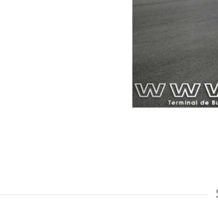
Baños públicos
Ventanilla de informaciones
Locales de comida rápida
Servicio de cargas y encomiendas (Pullman Bus 
Custodia Guardaequipajes
Terminal Sur