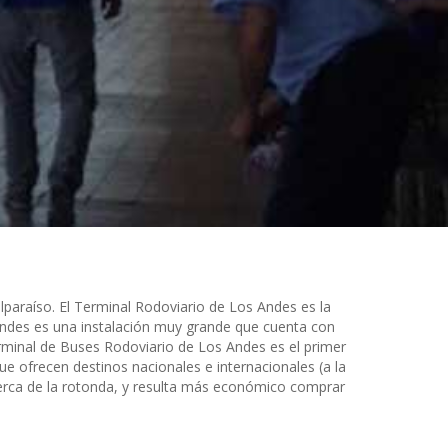
araíso. El Terminal Rodoviario de Los Andes es la
 Andes es una instalación muy grande que cuenta con
erminal de Buses Rodoviario de Los Andes es el primer
e ofrecen destinos nacionales e internacionales (a la
cerca de la rotonda, y resulta más económico comprar