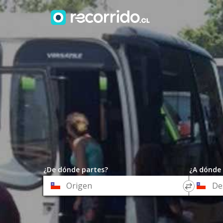
¿De dónde partes?
¿A dónde 
*
*
Origen
Destino