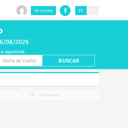
Mi cuenta
ES
EN
o
 06/08/2026
ta (opcional)
a
ta
Confirmación