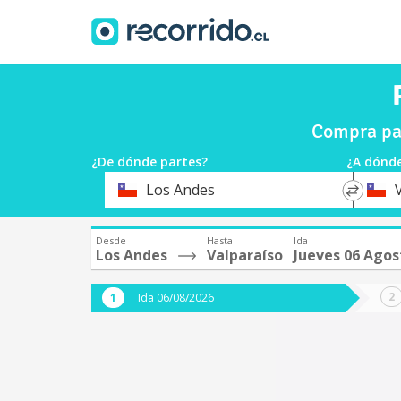
Compra pas
¿De dónde partes?
¿A dónde
*
*
Los Andes
Origen
Destin
Desde
Hasta
Ida
Los Andes
Valparaíso
Jueves 06 Agos
Ida 06/08/2026