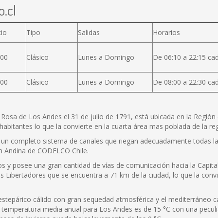
o.cl
cio
Tipo
Salidas
Horarios
600
Clásico
Lunes a Domingo
De 06:10 a 22:15 ca
000
Clásico
Lunes a Domingo
De 08:00 a 22:30 ca
a de Los Andes el 31 de julio de 1791, está ubicada en la Región de
abitantes lo que la convierte en la cuarta área mas poblada de la reg
on un completo sistema de canales que riegan adecuadamente todas l
ión Andina de CODELCO Chile.
y posee una gran cantidad de vías de comunicación hacia la Capital, 
 Libertadores que se encuentra a 71 km de la ciudad, lo que la convie
a estepárico cálido con gran sequedad atmosférica y el mediterráneo 
 temperatura media anual para Los Andes es de 15 °C con una pecul