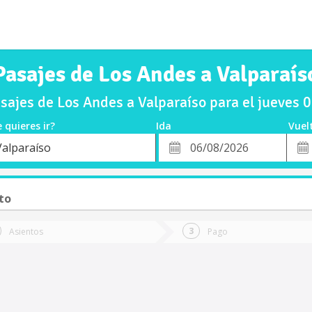
Pasajes de Los Andes a Valparaís
ajes de Los Andes a Valparaíso para el jueves
 quieres ir?
Ida
Vuel
*
Fech
Valparaíso
o
Fecha
de
de
Vuel
Ida
to
Asientos
Pago