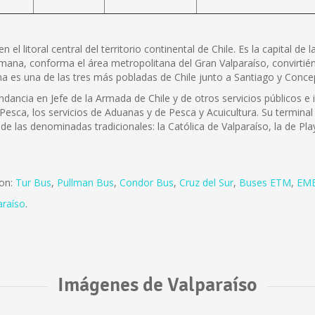
l litoral central del territorio continental de Chile. Es la capital de 
mana, conforma el área metropolitana del Gran Valparaíso, convirtiénd
na es una de las tres más pobladas de Chile junto a Santiago y Concep
dancia en Jefe de la Armada de Chile y de otros servicios públicos e 
 Pesca, los servicios de Aduanas y de Pesca y Acuicultura. Su terminal 
de las denominadas tradicionales: la Católica de Valparaíso, la de Pla
son:
Tur Bus
,
Pullman Bus
,
Condor Bus
,
Cruz del Sur
,
Buses ETM
,
EME
araíso
.
Imágenes de Valparaíso