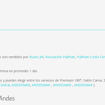
so son vendidos por
Buses JM
,
Asociación Pullman
,
Pullman Costa Cen
emora en promedio 1 día.
ms
y puedes elegir entre los servicios de Premium 180°, Salón Cama,
Central
,
ANDESMAR
,
ANDESMAR
,
ANDESMAR
,
ANDESMAR
).
 Andes