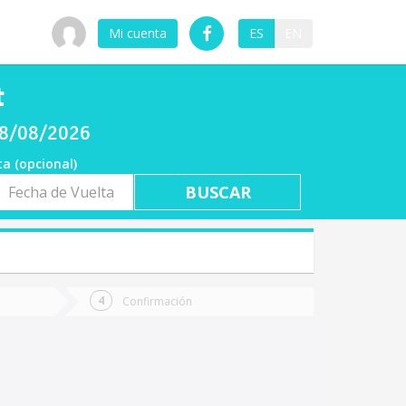
Mi cuenta
ES
EN
t
08/08/2026
ta (opcional)
a
ta
Confirmación