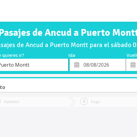
Pasajes de Ancud a Puerto Mont
sajes de Ancud a Puerto Montt para el sábado 
 quieres ir?
Ida
Vuel
*
Fech
Puerto Montt
o
Fecha
de
de
Vuel
Ida
to
Asientos
Pago