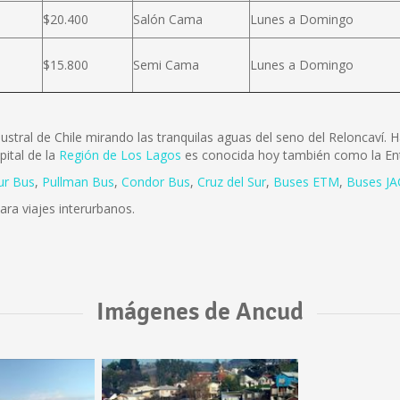
$20.400
Salón Cama
Lunes a Domingo
$15.800
Semi Cama
Lunes a Domingo
stral de Chile mirando las tranquilas aguas del seno del Reloncaví.
ital de la
Región de Los Lagos
es conocida hoy también como la Ent
ur Bus
,
Pullman Bus
,
Condor Bus
,
Cruz del Sur
,
Buses ETM
,
Buses JA
para viajes interurbanos.
Imágenes de Ancud