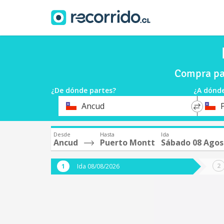
Compra pa
¿De dónde partes?
¿A dónde
*
*
Ancud
Origen
Destin
Desde
Hasta
Ida
Ancud
Puerto Montt
Sábado 08 Agos
Ida 08/08/2026