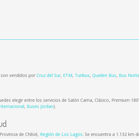
 son vendidos por
Cruz del Sur
,
ETM
,
Turibus
,
Queilen Bus
,
Bus Norte
edes elegir entre los servicios de Salón Cama, Clásico, Premium 18
nternacional
,
Buses Jordan
).
ud
Provincia de Chiloé,
Región de Los Lagos
. Se encuentra a 1.132 km d