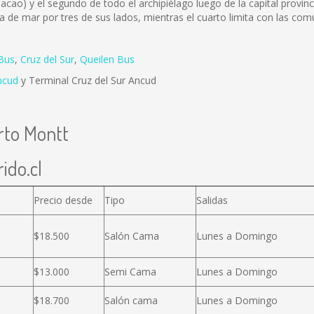
hacao) y el segundo de todo el archipiélago luego de la capital provi
de mar por tres de sus lados, mientras el cuarto limita con las co
Bus
,
Cruz del Sur
,
Queilen Bus
ncud
y Terminal Cruz del Sur Ancud
rto Montt
ido.cl
Precio desde
Tipo
Salidas
$18.500
Salón Cama
Lunes a Domingo
$13.000
Semi Cama
Lunes a Domingo
$18.700
Salón cama
Lunes a Domingo