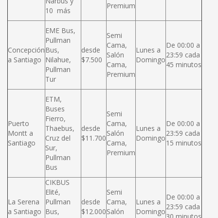
Narbus y
Premium
10 más
EME Bus,
Semi
Pullman
Cama,
De 00:00 a
Concepción
Bus,
desde
Lunes a
Salón
23:59 cada
a Santiago
Nilahue,
$7.500
Domingo
Cama,
45 minutos
Pullman
Premium
Tur
ETM,
Buses
Semi
Fierro,
Puerto
Cama,
De 00:00 a
Thaebus,
desde
Lunes a
Montt a
Salón
23:59 cada
Cruz del
$11.700
Domingo
Santiago
Cama,
15 minutos
Sur,
Premium
Pullman
Bus
CIKBUS
Elité,
Semi
De 00:00 a
La Serena
Pullman
desde
Cama,
Lunes a
23:59 cada
a Santiago
Bus,
$12.000
Salón
Domingo
30 minutos