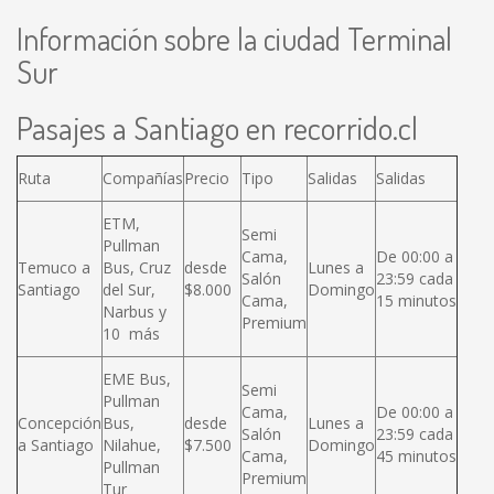
Información sobre la ciudad Terminal
Sur
Pasajes a Santiago en recorrido.cl
Ruta
Compañías
Precio
Tipo
Salidas
Salidas
ETM,
Semi
Pullman
Cama,
De 00:00 a
Temuco a
Bus, Cruz
desde
Lunes a
Salón
23:59 cada
Santiago
del Sur,
$8.000
Domingo
Cama,
15 minutos
Narbus y
Premium
10 más
EME Bus,
Semi
Pullman
Cama,
De 00:00 a
Concepción
Bus,
desde
Lunes a
Salón
23:59 cada
a Santiago
Nilahue,
$7.500
Domingo
Cama,
45 minutos
Pullman
Premium
Tur