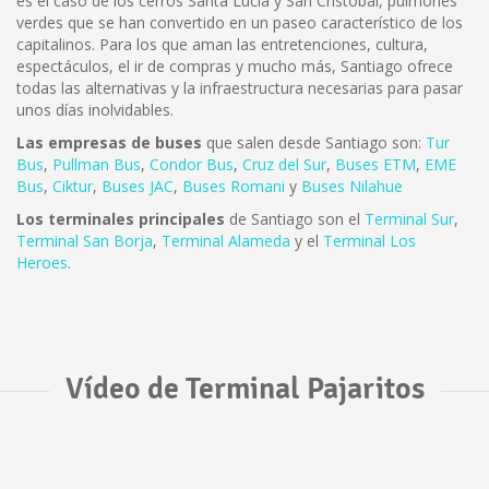
es el caso de los cerros Santa Lucía y San Cristóbal, pulmones
verdes que se han convertido en un paseo característico de los
capitalinos. Para los que aman las entretenciones, cultura,
espectáculos, el ir de compras y mucho más, Santiago ofrece
todas las alternativas y la infraestructura necesarias para pasar
unos días inolvidables.
Las empresas de buses
que salen desde Santiago son:
Tur
Bus
,
Pullman Bus
,
Condor Bus
,
Cruz del Sur
,
Buses ETM
,
EME
Bus
,
Ciktur
,
Buses JAC
,
Buses Romani
y
Buses Nilahue
Los terminales principales
de Santiago son el
Terminal Sur
,
Terminal San Borja
,
Terminal Alameda
y el
Terminal Los
Heroes
.
Vídeo de Terminal Pajaritos