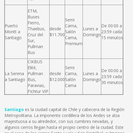
ETM,
Buses
Semi
Fierro,
Puerto
Cama,
De 00:00 a
Thaebus,
desde
Lunes a
Montt a
Salón
23:59 cada
Cruz del
$11.700
Domingo
Santiago
Cama,
15 minutos
Sur,
Premium
Pullman
Bus
CIKBUS
Elité,
Semi
De 00:00 a
La Serena
Pullman
desde
Cama,
Lunes a
23:59 cada
a Santiago
Bus,
$12.000
Salón
Domingo
30 minutos
Paravias,
Cama
FIchtur VIP
Santiago
es la ciudad capital de Chile y cabecera de la Región
Metropolitana. La imponente cordillera de los Andes se alza
majestuosa a su alrededor, con sus cumbres nevadas, y
algunos cerros llegan hasta el propio centro de la ciudad. Este