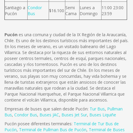
Santiago a
Condor
Semi
Lunes a
11:00 23:00
$16.100
Pucón
Bus
Cama
Domingo
23:59
Pucón
es una comuna y ciudad de la IX Región de la Araucanía,
Chile. Es uno de los destinos turísticos más importantes del país.
En los meses de verano, es un visitado balneario del Lago
Villarrica. Se destaca por la riqueza de sus entornos naturales al
poseer centros termales, centros de esquí, parques nacionales,
cascadas y ríos torrentosos.
Pucón es uno de los destinos
turísticos más importantes del sur de Chile. En los meses de
verano, sus playas son muy concurridas, hay vida bohemia y se
llena de turistas extranjeros que están ansiosos de conocer las
maravillas naturales que rodean a la ciudad. Se destaca el
Parque Nacional Huerquehue, el Parque Nacional Villarrica que
contiene el volcán Villarrica, disponible para ascensos.
Empresas de buses que salen desde Pucón:
Tur Bus
,
Pullman
Bus
,
Condor Bus
,
Buses JAC
,
Buses Jet Sur
,
Buses Liquiñe
Pucón posee diferentes terminales:
Terminal de Tur Bus de
Pucón
,
Terminal de Pullman Bus de Pucón
,
Terminal de Buses