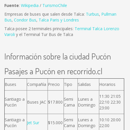
Fuente
:
Wikipedia
/
TurismoChile
Empresas de buses que salen desde Talca:
Turbus
,
Pullman
Bus
,
Condor Bus
,
Talca Paris y Londres
Talca posee 2 terminales principales:
Terminal Talca Lorenzo
Varoli
y el Terminal Tur Bus de Talca
Información sobre la ciudad Pucón
Pasajes a Pucón en recorrido.cl
Buses
Compañía
Precio
Tipo
Salidas
Horarios
11:30 21:05
Santiago a
Semi
Lunes a
Buses JAC
$17.800
22:10 22:30
Pucón
Cama
Domingo
23:00
Santiago a
Semi
Lunes a
10:10 20:00
Jet Sur
$15.000
Pucón
Cama
Domingo
22:00