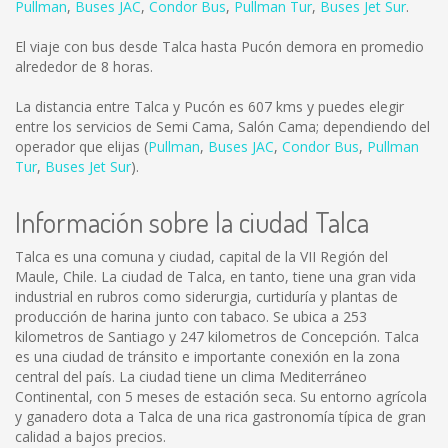
Pullman
,
Buses JAC
,
Condor Bus
,
Pullman Tur
,
Buses Jet Sur
.
El viaje con bus desde Talca hasta Pucón demora en promedio
alrededor de 8 horas.
La distancia entre Talca y Pucón es
607 kms
y puedes elegir
entre los servicios de Semi Cama, Salón Cama; dependiendo del
operador que elijas (
Pullman
,
Buses JAC
,
Condor Bus
,
Pullman
Tur
,
Buses Jet Sur
).
Información sobre la ciudad Talca
Talca es una comuna y ciudad, capital de la VII Región del
Maule, Chile. La ciudad de Talca, en tanto, tiene una gran vida
industrial en rubros como siderurgia, curtiduría y plantas de
producción de harina junto con tabaco. Se ubica a 253
kilometros de Santiago y 247 kilometros de Concepción. Talca
es una ciudad de tránsito e importante conexión en la zona
central del país. La ciudad tiene un clima Mediterráneo
Continental, con 5 meses de estación seca. Su entorno agrícola
y ganadero dota a Talca de una rica gastronomía típica de gran
calidad a bajos precios.