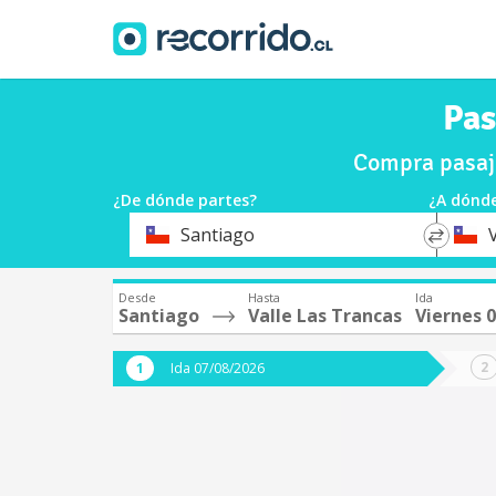
Pas
Compra pasaje
¿De dónde partes?
¿A dónde
*
*
Santiago
Origen
Destin
Desde
Hasta
Ida
Santiago
Valle Las Trancas
Viernes 
Ida 07/08/2026