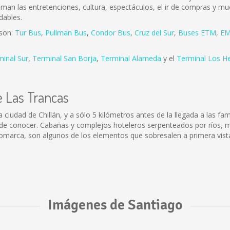
 aman las entretenciones, cultura, espectáculos, el ir de compras y mu
dables.
 son:
Tur Bus
,
Pullman Bus
,
Condor Bus
,
Cruz del Sur
,
Buses ETM
,
EM
minal Sur
,
Terminal San Borja
,
Terminal Alameda
y el
Terminal Los H
e Las Trancas
a ciudad de Chillán, y a sólo 5 kilómetros antes de la llegada a las f
r de conocer. Cabañas y complejos hoteleros serpenteados por ríos,
marca, son algunos de los elementos que sobresalen a primera vista 
Imágenes de Santiago