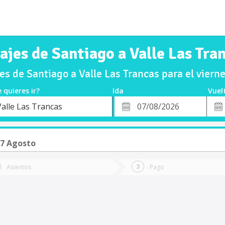
ajes de Santiago a Valle Las Tra
s de Santiago a Valle Las Trancas para el vier
 quieres ir?
Ida
Vuel
*
Fech
Valle Las Trancas
o
Fecha
de
de
Vuel
Ida
07 Agosto
Asientos
Pago