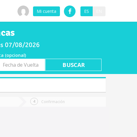
Mi cuenta
ES
EN
ncas
nes 07/08/2026
ta (opcional)
a
ta
Confirmación