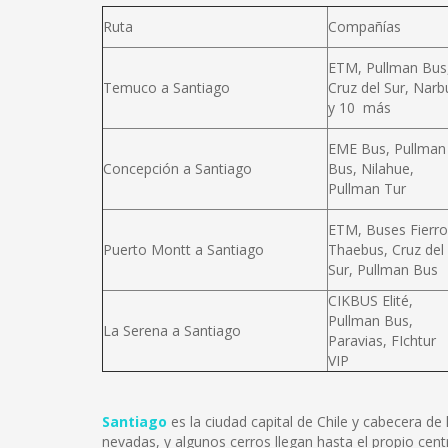
Ruta
Compañías
ETM, Pullman Bus
Temuco a Santiago
Cruz del Sur, Narb
y 10 más
EME Bus, Pullman
Concepción a Santiago
Bus, Nilahue,
Pullman Tur
ETM, Buses Fierro
Puerto Montt a Santiago
Thaebus, Cruz del
Sur, Pullman Bus
CIKBUS Elité,
Pullman Bus,
La Serena a Santiago
Paravias, FIchtur
VIP
Santiago
es la ciudad capital de Chile y cabecera d
nevadas, y algunos cerros llegan hasta el propio cent