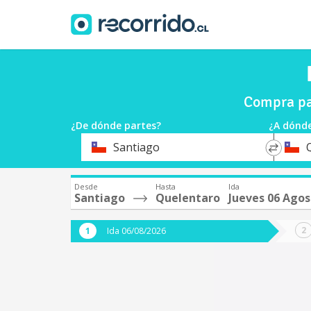
Compra pa
¿De dónde partes?
¿A dónde
*
*
Santiago
Origen
Destin
Desde
Hasta
Ida
Santiago
Quelentaro
Jueves 06 Agos
Ida 06/08/2026