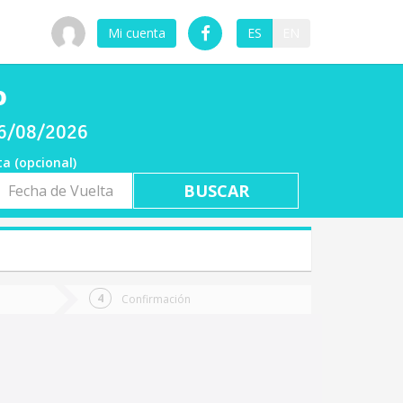
Mi cuenta
ES
EN
o
06/08/2026
ta (opcional)
a
ta
Confirmación