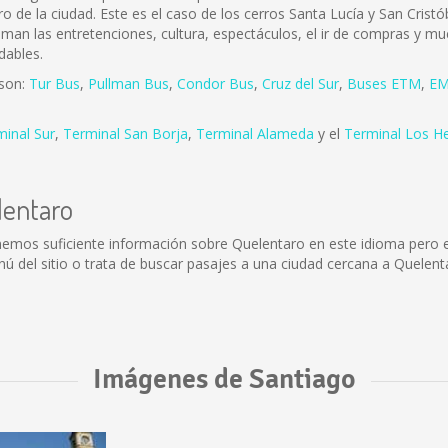
ro de la ciudad. Este es el caso de los cerros Santa Lucía y San Cris
 aman las entretenciones, cultura, espectáculos, el ir de compras y mu
dables.
 son:
Tur Bus
,
Pullman Bus
,
Condor Bus
,
Cruz del Sur
,
Buses ETM
,
EM
minal Sur
,
Terminal San Borja
,
Terminal Alameda
y el
Terminal Los H
lentaro
nemos suficiente información sobre Quelentaro en este idioma pero 
 del sitio o trata de buscar pasajes a una ciudad cercana a Quelent
Imágenes de Santiago