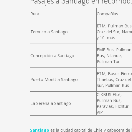
Pasajes a Santiago en recorrido.
Ruta
Compañías
ETM, Pullman Bus
Temuco a Santiago
Cruz del Sur, Narb
y 10 más
EME Bus, Pullman
Concepción a Santiago
Bus, Nilahue,
Pullman Tur
ETM, Buses Fierro
Puerto Montt a Santiago
Thaebus, Cruz del
Sur, Pullman Bus
CIKBUS Elité,
Pullman Bus,
La Serena a Santiago
Paravias, FIchtur
VIP
Santiago
es la ciudad capital de Chile y cabecera d