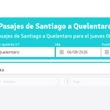
Pasajes de Santiago a Quelentar
sajes de Santiago a Quelentaro para el jueves 
 quieres ir?
Ida
Vuel
*
Fech
Quelentaro
o
Fecha
de
de
Vuel
Ida
to
Asientos
Pago