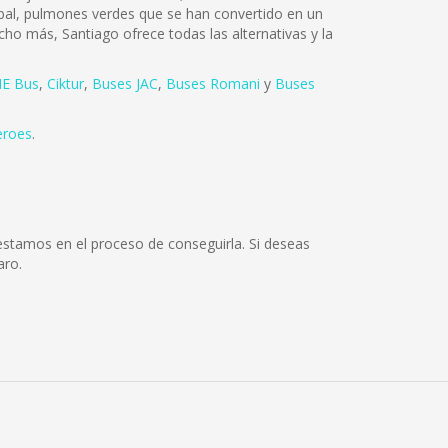
tóbal, pulmones verdes que se han convertido en un
cho más, Santiago ofrece todas las alternativas y la
E Bus
,
Ciktur
,
Buses JAC
,
Buses Romani
y
Buses
eroes
.
estamos en el proceso de conseguirla. Si deseas
aro.