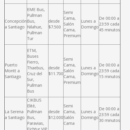
EME Bus,
Semi
Pullman
Cama,
De 00:00 a
Concepción
Bus,
desde
Lunes a
Salón
23:59 cada
a Santiago
Nilahue,
$7.500
Domingo
Cama,
45 minutos
Pullman
Premium
Tur
ETM,
Buses
Semi
Fierro,
Puerto
Cama,
De 00:00 a
Thaebus,
desde
Lunes a
Montt a
Salón
23:59 cada
Cruz del
$11.700
Domingo
Santiago
Cama,
15 minutos
Sur,
Premium
Pullman
Bus
CIKBUS
Elité,
Semi
De 00:00 a
La Serena
Pullman
desde
Cama,
Lunes a
23:59 cada
a Santiago
Bus,
$12.000
Salón
Domingo
30 minutos
Paravias,
Cama
FIchtur VIP