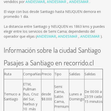
vendidos por
ANDESMAR
,
ANDESMAR
,
ANDESMAR
.
El viaje con bus desde Santiago hasta NEUQUEN demora en
promedio 1 día.
La distancia entre Santiago y NEUQUEN es
1863 kms
y puedes
elegir entre los servicios de Semi Cama; dependiendo del
operador que elijas (
ANDESMAR
,
ANDESMAR
,
ANDESMAR
).
Información sobre la ciudad Santiago
Pasajes a Santiago en recorrido.cl
Ruta
Compañías
Precio
Tipo
Salidas
Salidas
ETM,
Semi
Pullman
Cama,
De 00:00 a
Temuco a
Bus, Cruz
desde
Lunes a
Salón
23:59 cada
Santiago
del Sur,
$8.000
Domingo
Cama,
15 minutos
Narbus y
Premium
10 más