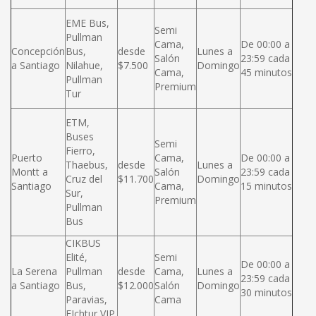
EME Bus,
Semi
Pullman
Cama,
De 00:00 a
Concepción
Bus,
desde
Lunes a
Salón
23:59 cada
a Santiago
Nilahue,
$7.500
Domingo
Cama,
45 minutos
Pullman
Premium
Tur
ETM,
Buses
Semi
Fierro,
Puerto
Cama,
De 00:00 a
Thaebus,
desde
Lunes a
Montt a
Salón
23:59 cada
Cruz del
$11.700
Domingo
Santiago
Cama,
15 minutos
Sur,
Premium
Pullman
Bus
CIKBUS
Elité,
Semi
De 00:00 a
La Serena
Pullman
desde
Cama,
Lunes a
23:59 cada
a Santiago
Bus,
$12.000
Salón
Domingo
30 minutos
Paravias,
Cama
FIchtur VIP