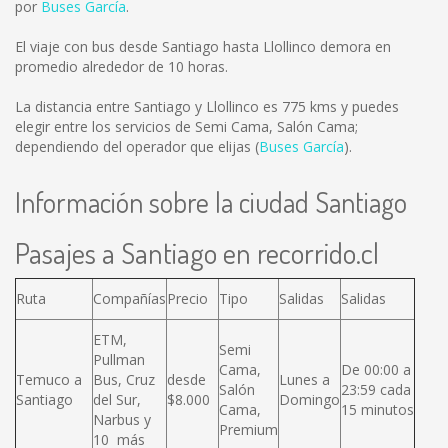
por
Buses García
.
El viaje con bus desde Santiago hasta Llollinco demora en
promedio alrededor de 10 horas.
La distancia entre Santiago y Llollinco es
775 kms
y puedes
elegir entre los servicios de Semi Cama, Salón Cama;
dependiendo del operador que elijas (
Buses García
).
Información sobre la ciudad Santiago
Pasajes a Santiago en recorrido.cl
Ruta
Compañías
Precio
Tipo
Salidas
Salidas
ETM,
Semi
Pullman
Cama,
De 00:00 a
Temuco a
Bus, Cruz
desde
Lunes a
Salón
23:59 cada
Santiago
del Sur,
$8.000
Domingo
Cama,
15 minutos
Narbus y
Premium
10 más