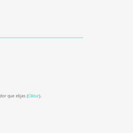
or que elijas (
Ciktur
).