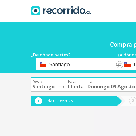
Compra p
¿De dónde partes?
¿A dónde
*
*
Santiago
Origen
Destin
Desde
Hasta
Ida
Santiago
Llanta
Domingo 09 Agosto
Ida 09/08/2026