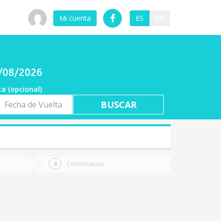
Mi cuenta
ES
EN
9/08/2026
ta (opcional)
a
ta
Confirmación