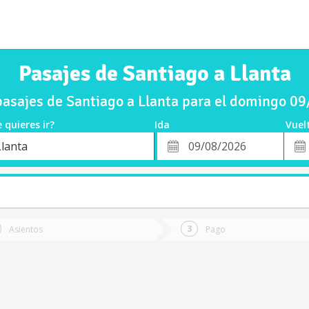
Pasajes de Santiago a Llanta
asajes de Santiago a Llanta para el domingo 0
 quieres ir?
Ida
Vuel
*
Fech
Llanta
o
Fecha
de
de
Vuel
Ida
Asientos
Pago