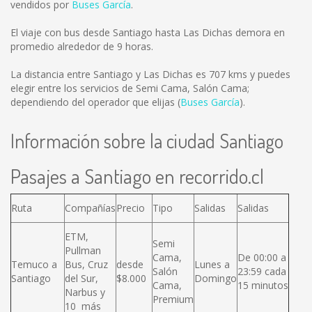
vendidos por
Buses García
.
El viaje con bus desde Santiago hasta Las Dichas demora en
promedio alrededor de 9 horas.
La distancia entre Santiago y Las Dichas es
707 kms
y puedes
elegir entre los servicios de Semi Cama, Salón Cama;
dependiendo del operador que elijas (
Buses García
).
Información sobre la ciudad Santiago
Pasajes a Santiago en recorrido.cl
Ruta
Compañías
Precio
Tipo
Salidas
Salidas
ETM,
Semi
Pullman
Cama,
De 00:00 a
Temuco a
Bus, Cruz
desde
Lunes a
Salón
23:59 cada
Santiago
del Sur,
$8.000
Domingo
Cama,
15 minutos
Narbus y
Premium
10 más