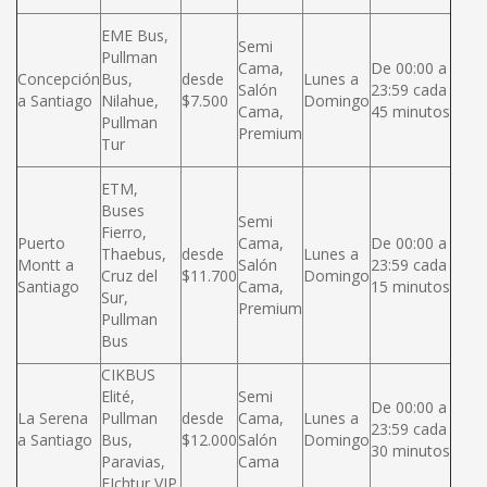
EME Bus,
Semi
Pullman
Cama,
De 00:00 a
Concepción
Bus,
desde
Lunes a
Salón
23:59 cada
a Santiago
Nilahue,
$7.500
Domingo
Cama,
45 minutos
Pullman
Premium
Tur
ETM,
Buses
Semi
Fierro,
Puerto
Cama,
De 00:00 a
Thaebus,
desde
Lunes a
Montt a
Salón
23:59 cada
Cruz del
$11.700
Domingo
Santiago
Cama,
15 minutos
Sur,
Premium
Pullman
Bus
CIKBUS
Elité,
Semi
De 00:00 a
La Serena
Pullman
desde
Cama,
Lunes a
23:59 cada
a Santiago
Bus,
$12.000
Salón
Domingo
30 minutos
Paravias,
Cama
FIchtur VIP