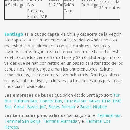
23:59 cada
a Santiago
Bus,
$12.000
Salón
Domingo
30 minutos
Paravias,
Cama
FIchtur VIP
Santiago
es la ciudad capital de Chile y cabecera de la Región
Metropolitana. La imponente cordillera de los Andes se alza
majestuosa a su alrededor, con sus cumbres nevadas, y
algunos cerros llegan hasta el propio centro de la ciudad. Este
es el caso de los cerros Santa Lucía y San Cristóbal, pulmones
verdes que se han convertido en un paseo característico de los
capitalinos. Para los que aman las entretenciones, cultura,
espectáculos, el ir de compras y mucho más, Santiago ofrece
todas las alternativas y la infraestructura necesarias para pasar
unos días inolvidables.
Las empresas de buses
que salen desde Santiago son:
Tur
Bus
,
Pullman Bus
,
Condor Bus
,
Cruz del Sur
,
Buses ETM
,
EME
Bus
,
Ciktur
,
Buses JAC
,
Buses Romani
y
Buses Nilahue
Los terminales principales
de Santiago son el
Terminal Sur
,
Terminal San Borja
,
Terminal Alameda
y el
Terminal Los
Heroes
.