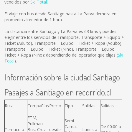
vendidos por
Ski Total
.
El viaje con bus desde Santiago hasta La Parva demora en
promedio alrededor de 1 hora.
La distancia entre Santiago y La Parva es
63 kms
y puedes
elegir entre los servicios de Transporte, Transporte + Equipo +
Ticket (Adulto), Transporte + Equipo + Ticket + Ropa (Adulto),
Transporte + Equipo + Ticket (Niño), Transporte + Equipo +
Ticket + Ropa (Niño); dependiendo del operador que elijas (
Ski
Total
).
Información sobre la ciudad Santiago
Pasajes a Santiago en recorrido.cl
Ruta
Compañías
Precio
Tipo
Salidas
Salidas
ETM,
Semi
Pullman
Cama,
De 00:00 a
Temuco a
Bus, Cruz
desde
Lunes a