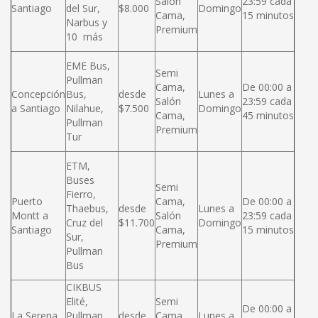
Salón
23:59 cada
Santiago
del Sur,
$8.000
Domingo
Cama,
15 minutos
Narbus y
Premium
10 más
EME Bus,
Semi
Pullman
Cama,
De 00:00 a
Concepción
Bus,
desde
Lunes a
Salón
23:59 cada
a Santiago
Nilahue,
$7.500
Domingo
Cama,
45 minutos
Pullman
Premium
Tur
ETM,
Buses
Semi
Fierro,
Puerto
Cama,
De 00:00 a
Thaebus,
desde
Lunes a
Montt a
Salón
23:59 cada
Cruz del
$11.700
Domingo
Santiago
Cama,
15 minutos
Sur,
Premium
Pullman
Bus
CIKBUS
Elité,
Semi
De 00:00 a
La Serena
Pullman
desde
Cama,
Lunes a