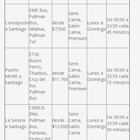
EME Bus,
Semi
Pullman
Cama,
De 00:00 a
Concepción
Bus,
desde
Lunes a
Salón
23:59 cada
a Santiago
Nilahue,
$7.500
Domingo
Cama,
45 minutos
Pullman
Premium
Tur
ETM,
Buses
Semi
Fierro,
Puerto
Cama,
De 00:00 a
Thaebus,
desde
Lunes a
Montt a
Salón
23:59 cada
Cruz del
$11.700
Domingo
Santiago
Cama,
15 minutos
Sur,
Premium
Pullman
Bus
CIKBUS
Elité,
Semi
De 00:00 a
La Serena
Pullman
desde
Cama,
Lunes a
23:59 cada
a Santiago
Bus,
$12.000
Salón
Domingo
30 minutos
Paravias,
Cama
FIchtur VIP