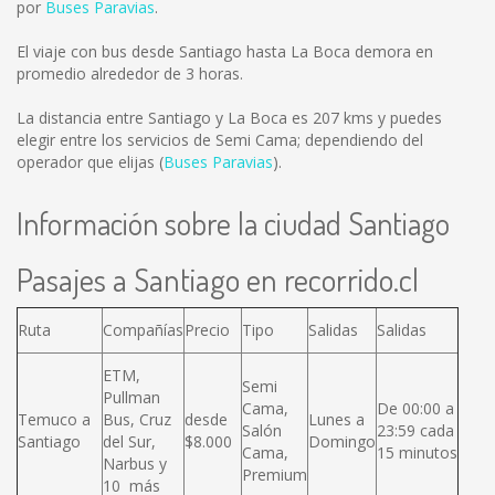
por
Buses Paravias
.
El viaje con bus desde Santiago hasta La Boca demora en
promedio alrededor de 3 horas.
La distancia entre Santiago y La Boca es
207 kms
y puedes
elegir entre los servicios de Semi Cama; dependiendo del
operador que elijas (
Buses Paravias
).
Información sobre la ciudad Santiago
Pasajes a Santiago en recorrido.cl
Ruta
Compañías
Precio
Tipo
Salidas
Salidas
ETM,
Semi
Pullman
Cama,
De 00:00 a
Temuco a
Bus, Cruz
desde
Lunes a
Salón
23:59 cada
Santiago
del Sur,
$8.000
Domingo
Cama,
15 minutos
Narbus y
Premium
10 más