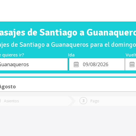
asajes de Santiago a Guanaquer
jes de Santiago a Guanaqueros para el doming
 quieres ir?
Ida
Vuel
*
Fech
Guanaqueros
o
Fecha
de
de
Vuel
Ida
Agosto
Asientos
Pago