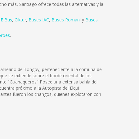
cho más, Santiago ofrece todas las alternativas y la
E Bus
,
Ciktur
,
Buses JAC
,
Buses Romani
y
Buses
eroes
.
 balneario de Tongoy, perteneciente a la comuna de
ue se extiende sobre el borde oriental de los
mente "Guanaqueros" Posee una extensa bahía del
uentra próximo a la Autopista del Elqui
tantes fueron los changos, quienes explotaron con