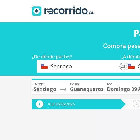
P
Compra pasa
¿De dónde partes?
¿A dónde
*
*
Santiago
Origen
Destin
Desde
Hasta
Ida
Santiago
Guanaqueros
Domingo 09 
Ida 09/08/2026