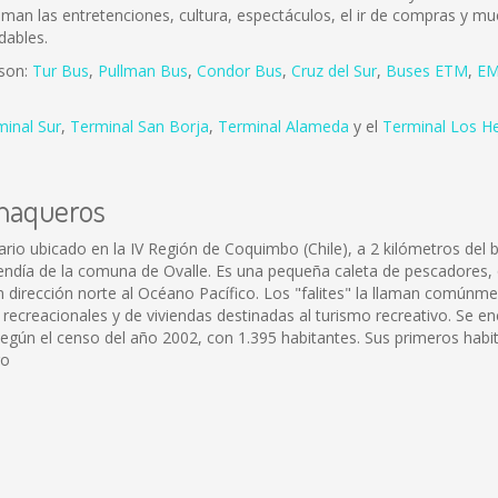
 aman las entretenciones, cultura, espectáculos, el ir de compras y mu
dables.
 son:
Tur Bus
,
Pullman Bus
,
Condor Bus
,
Cruz del Sur
,
Buses ETM
,
EM
minal Sur
,
Terminal San Borja
,
Terminal Alameda
y el
Terminal Los H
anaqueros
ario ubicado en la IV Región de Coquimbo (Chile), a 2 kilómetros del
endía de la comuna de Ovalle. Es una pequeña caleta de pescadores, q
 dirección norte al Océano Pacífico. Los "falites" la llaman común
reacionales y de viviendas destinadas al turismo recreativo. Se enc
según el censo del año 2002, con 1.395 habitantes. Sus primeros habi
ro