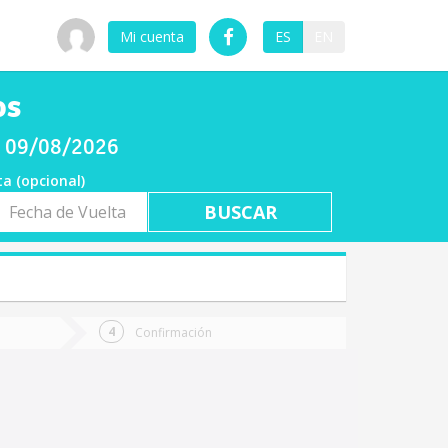
Mi cuenta
ES
EN
os
o 09/08/2026
ta (opcional)
a
ta
Confirmación