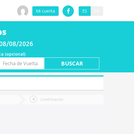
Mi cuenta
ES
EN
os
 08/08/2026
ta (opcional)
a
ta
Confirmación