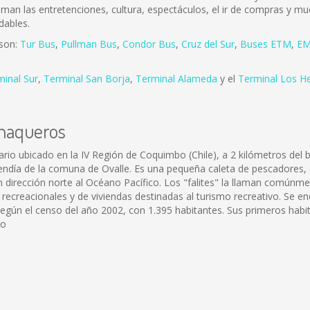
 aman las entretenciones, cultura, espectáculos, el ir de compras y mu
dables.
 son:
Tur Bus
,
Pullman Bus
,
Condor Bus
,
Cruz del Sur
,
Buses ETM
,
EM
minal Sur
,
Terminal San Borja
,
Terminal Alameda
y el
Terminal Los H
anaqueros
ario ubicado en la IV Región de Coquimbo (Chile), a 2 kilómetros del
endía de la comuna de Ovalle. Es una pequeña caleta de pescadores, q
 dirección norte al Océano Pacífico. Los "falites" la llaman común
reacionales y de viviendas destinadas al turismo recreativo. Se enc
según el censo del año 2002, con 1.395 habitantes. Sus primeros habi
ro