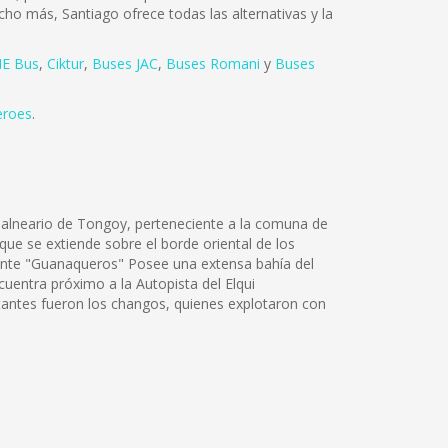
cho más, Santiago ofrece todas las alternativas y la
E Bus
,
Ciktur
,
Buses JAC
,
Buses Romani
y
Buses
eroes
.
 balneario de Tongoy, perteneciente a la comuna de
ue se extiende sobre el borde oriental de los
mente "Guanaqueros" Posee una extensa bahía del
uentra próximo a la Autopista del Elqui
tantes fueron los changos, quienes explotaron con