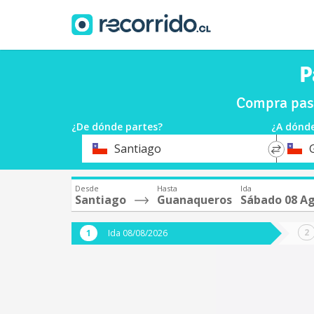
P
Compra pas
¿De dónde partes?
¿A dónde
*
*
Santiago
Origen
Destin
Desde
Hasta
Ida
Santiago
Guanaqueros
Sábado 08 A
Ida 08/08/2026