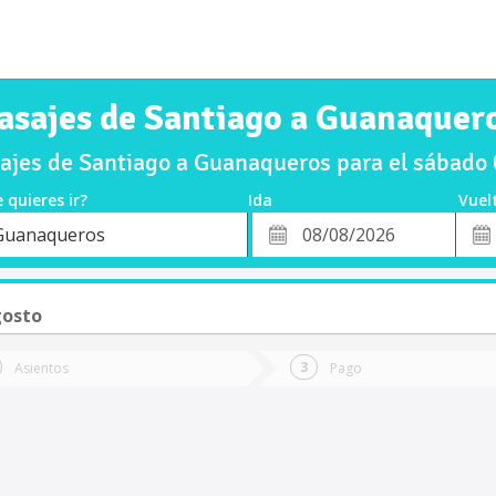
asajes de Santiago a Guanaquer
ajes de Santiago a Guanaqueros para el sábado
 quieres ir?
Ida
Vuel
*
Fech
Guanaqueros
o
Fecha
de
de
Vuel
Ida
gosto
Asientos
Pago