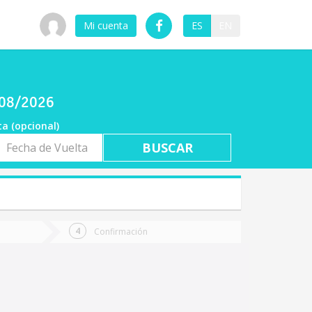
Mi cuenta
ES
EN
6/08/2026
ta (opcional)
a
ta
Confirmación