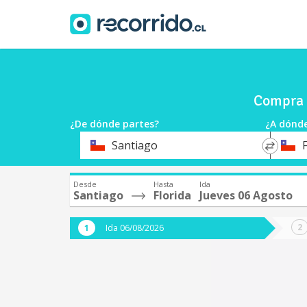
Compra p
¿De dónde partes?
¿A dónde
*
*
Santiago
F
Origen
Destin
Desde
Hasta
Ida
Santiago
Florida
Jueves 06 Agosto
Ida 06/08/2026