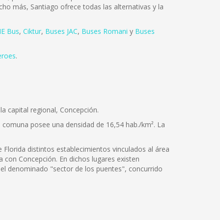
cho más, Santiago ofrece todas las alternativas y la
E Bus
,
Ciktur
,
Buses JAC
,
Buses Romani
y
Buses
eroes
.
la capital regional, Concepción.
 la comuna posee una densidad de 16,54 hab./km². La
 Florida distintos establecimientos vinculados al área
una con Concepción. En dichos lugares existen
del denominado "sector de los puentes", concurrido