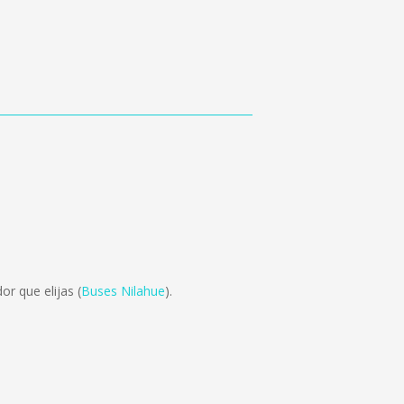
r que elijas (
Buses Nilahue
).