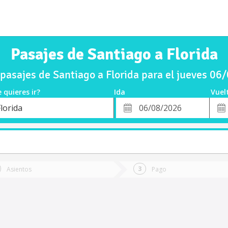
Pasajes de Santiago a Florida
asajes de Santiago a Florida para el jueves 0
 quieres ir?
Ida
Vuel
*
Fech
lorida
o
Fecha
de
de
Vuel
Ida
Asientos
Pago