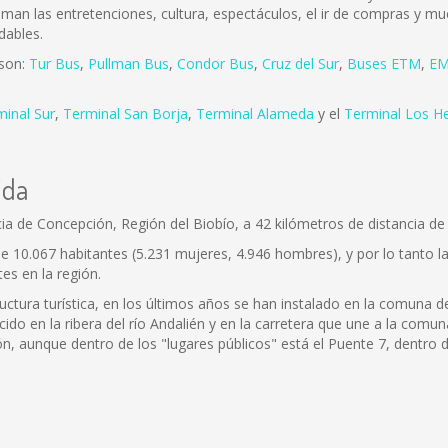
 aman las entretenciones, cultura, espectáculos, el ir de compras y mu
dables.
 son:
Tur Bus
,
Pullman Bus
,
Condor Bus
,
Cruz del Sur
,
Buses ETM
,
EM
minal Sur
,
Terminal San Borja
,
Terminal Alameda
y el
Terminal Los H
ida
ia de Concepción, Región del Biobío, a 42 kilómetros de distancia de 
de 10.067 habitantes (5.231 mujeres, 4.946 hombres), y por lo tanto
es en la región.
ctura turística, en los últimos años se han instalado en la comuna de
ecido en la ribera del río Andalién y en la carretera que une a la com
, aunque dentro de los "lugares públicos" está el Puente 7, dentro 