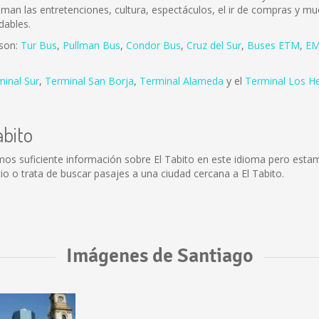
 aman las entretenciones, cultura, espectáculos, el ir de compras y mu
dables.
 son:
Tur Bus
,
Pullman Bus
,
Condor Bus
,
Cruz del Sur
,
Buses ETM
,
EM
minal Sur
,
Terminal San Borja
,
Terminal Alameda
y el
Terminal Los H
abito
mos suficiente información sobre El Tabito en este idioma pero esta
o o trata de buscar pasajes a una ciudad cercana a El Tabito.
Imágenes de Santiago