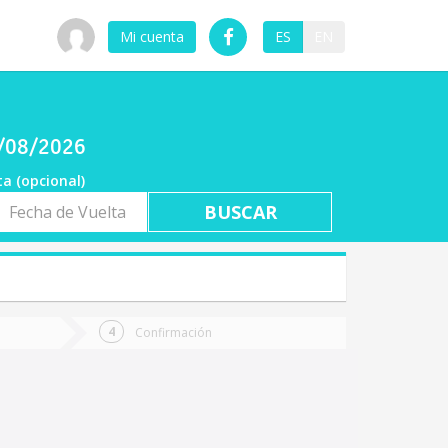
Mi cuenta
ES
EN
6/08/2026
ta (opcional)
a
ta
Confirmación