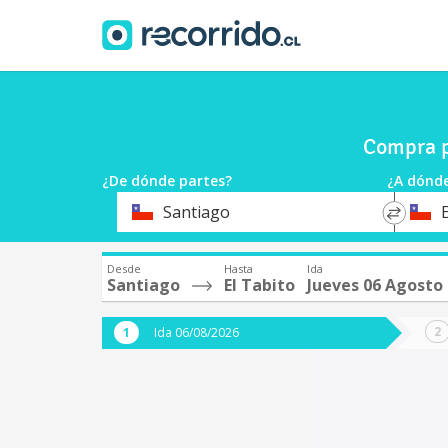
Compra p
¿De dónde partes?
¿A dónde
*
*
Santiago
E
Origen
Destin
Desde
Hasta
Ida
Santiago
El Tabito
Jueves 06 Agosto
Ida 06/08/2026