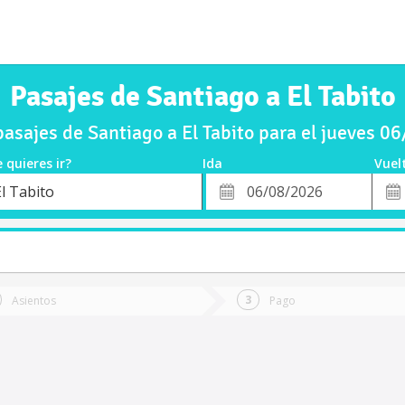
Pasajes de Santiago a El Tabito
asajes de Santiago a El Tabito para el jueves 0
 quieres ir?
Ida
Vuel
*
Fech
l Tabito
o
Fecha
de
de
Vuel
Ida
Asientos
Pago