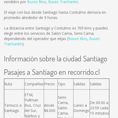
vendidos por
Buses Ríos
,
Buses TranSantin
.
El viaje con bus desde Santiago hasta Contulmo demora en
promedio alrededor de 9 horas.
La distancia entre Santiago y Contulmo es
709 kms
y puedes
elegir entre los servicios de Salón Cama, Semi Cama;
dependiendo del operador que elijas (
Buses Ríos
,
Buses
TranSantin
).
Información sobre la ciudad Santiago
Pasajes a Santiago en recorrido.cl
Ruta
Compañías
Precio
Tipo
Salidas
Salidas
ETM,
Semi
Pullman
Cama,
De 00:00 a
Temuco a
Bus, Cruz
desde
Lunes a
Salón
23:59 cada
Santiago
del Sur,
$8.000
Domingo
Cama,
15 minutos
Narbus y