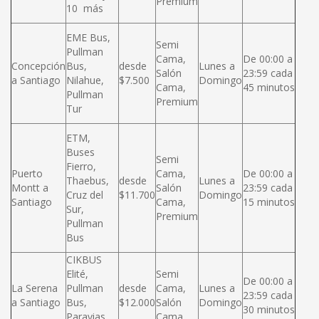
Premium
10 más
EME Bus,
Semi
Pullman
Cama,
De 00:00 a
Concepción
Bus,
desde
Lunes a
Salón
23:59 cada
a Santiago
Nilahue,
$7.500
Domingo
Cama,
45 minutos
Pullman
Premium
Tur
ETM,
Buses
Semi
Fierro,
Puerto
Cama,
De 00:00 a
Thaebus,
desde
Lunes a
Montt a
Salón
23:59 cada
Cruz del
$11.700
Domingo
Santiago
Cama,
15 minutos
Sur,
Premium
Pullman
Bus
CIKBUS
Elité,
Semi
De 00:00 a
La Serena
Pullman
desde
Cama,
Lunes a
23:59 cada
a Santiago
Bus,
$12.000
Salón
Domingo
30 minutos
Paravias,
Cama