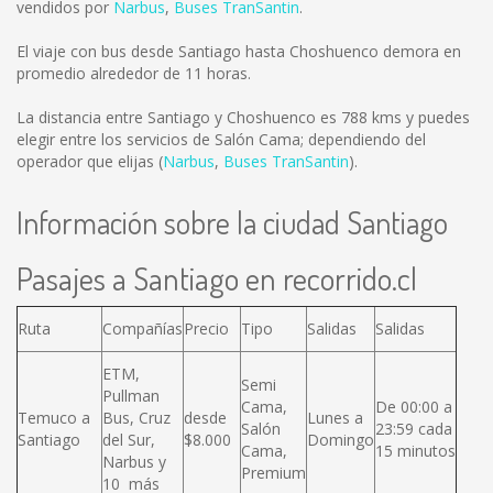
vendidos por
Narbus
,
Buses TranSantin
.
El viaje con bus desde Santiago hasta Choshuenco demora en
promedio alrededor de 11 horas.
La distancia entre Santiago y Choshuenco es
788 kms
y puedes
elegir entre los servicios de Salón Cama; dependiendo del
operador que elijas (
Narbus
,
Buses TranSantin
).
Información sobre la ciudad Santiago
Pasajes a Santiago en recorrido.cl
Ruta
Compañías
Precio
Tipo
Salidas
Salidas
ETM,
Semi
Pullman
Cama,
De 00:00 a
Temuco a
Bus, Cruz
desde
Lunes a
Salón
23:59 cada
Santiago
del Sur,
$8.000
Domingo
Cama,
15 minutos
Narbus y
Premium
10 más