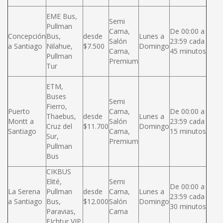
EME Bus,
Semi
Pullman
Cama,
De 00:00 a
Concepción
Bus,
desde
Lunes a
Salón
23:59 cada
a Santiago
Nilahue,
$7.500
Domingo
Cama,
45 minutos
Pullman
Premium
Tur
ETM,
Buses
Semi
Fierro,
Puerto
Cama,
De 00:00 a
Thaebus,
desde
Lunes a
Montt a
Salón
23:59 cada
Cruz del
$11.700
Domingo
Santiago
Cama,
15 minutos
Sur,
Premium
Pullman
Bus
CIKBUS
Elité,
Semi
De 00:00 a
La Serena
Pullman
desde
Cama,
Lunes a
23:59 cada
a Santiago
Bus,
$12.000
Salón
Domingo
30 minutos
Paravias,
Cama
FIchtur VIP