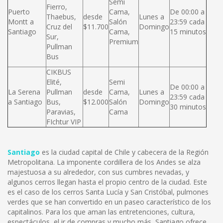
Semi
Fierro,
Puerto
Cama,
De 00:00 a
Thaebus,
desde
Lunes a
Montt a
Salón
23:59 cada
Cruz del
$11.700
Domingo
Santiago
Cama,
15 minutos
Sur,
Premium
Pullman
Bus
CIKBUS
Elité,
Semi
De 00:00 a
La Serena
Pullman
desde
Cama,
Lunes a
23:59 cada
a Santiago
Bus,
$12.000
Salón
Domingo
30 minutos
Paravias,
Cama
FIchtur VIP
Santiago
es la ciudad capital de Chile y cabecera de la Región
Metropolitana. La imponente cordillera de los Andes se alza
majestuosa a su alrededor, con sus cumbres nevadas, y
algunos cerros llegan hasta el propio centro de la ciudad. Este
es el caso de los cerros Santa Lucía y San Cristóbal, pulmones
verdes que se han convertido en un paseo característico de los
capitalinos. Para los que aman las entretenciones, cultura,
espectáculos, el ir de compras y mucho más, Santiago ofrece