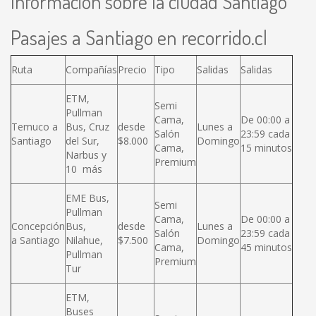
Información sobre la ciudad Santiago
Pasajes a Santiago en recorrido.cl
Ruta
Compañías
Precio
Tipo
Salidas
Salidas
ETM,
Semi
Pullman
Cama,
De 00:00 a
Temuco a
Bus, Cruz
desde
Lunes a
Salón
23:59 cada
Santiago
del Sur,
$8.000
Domingo
Cama,
15 minutos
Narbus y
Premium
10 más
EME Bus,
Semi
Pullman
Cama,
De 00:00 a
Concepción
Bus,
desde
Lunes a
Salón
23:59 cada
a Santiago
Nilahue,
$7.500
Domingo
Cama,
45 minutos
Pullman
Premium
Tur
ETM,
Buses