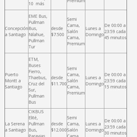
Premium
10 más
EME Bus,
Semi
Pullman
Cama,
De 00:00 a
Concepción
Bus,
desde
Lunes a
Salón
23:59 cada
a Santiago
Nilahue,
$7.500
Domingo
Cama,
45 minutos
Pullman
Premium
Tur
ETM,
Buses
Semi
Fierro,
Puerto
Cama,
De 00:00 a
Thaebus,
desde
Lunes a
Montt a
Salón
23:59 cada
Cruz del
$11.700
Domingo
Santiago
Cama,
15 minutos
Sur,
Premium
Pullman
Bus
CIKBUS
Elité,
Semi
De 00:00 a
La Serena
Pullman
desde
Cama,
Lunes a
23:59 cada
a Santiago
Bus,
$12.000
Salón
Domingo
30 minutos
Paravias,
Cama