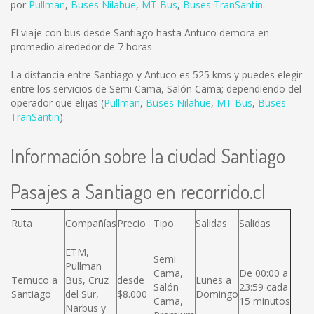
por
Pullman
,
Buses Nilahue
,
MT Bus
,
Buses TranSantin
.
El viaje con bus desde Santiago hasta Antuco demora en
promedio alrededor de 7 horas.
La distancia entre Santiago y Antuco es
525 kms
y puedes elegir
entre los servicios de Semi Cama, Salón Cama; dependiendo del
operador que elijas (
Pullman
,
Buses Nilahue
,
MT Bus
,
Buses
TranSantin
).
Información sobre la ciudad Santiago
Pasajes a Santiago en recorrido.cl
Ruta
Compañías
Precio
Tipo
Salidas
Salidas
ETM,
Semi
Pullman
Cama,
De 00:00 a
Temuco a
Bus, Cruz
desde
Lunes a
Salón
23:59 cada
Santiago
del Sur,
$8.000
Domingo
Cama,
15 minutos
Narbus y