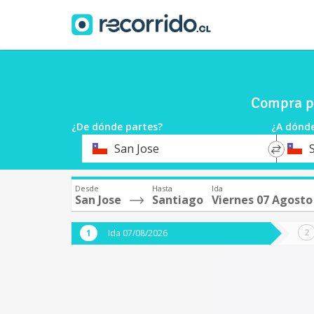
Compra pa
¿De dónde partes?
¿A dónde
*
*
San Jose
Origen
Destin
Desde
Hasta
Ida
San Jose
Santiago
Viernes 07 Agosto
Ida 07/08/2026