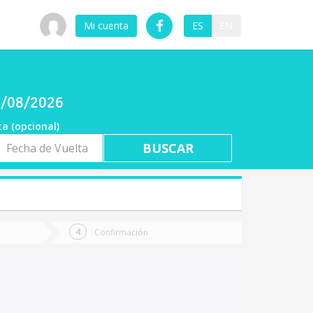
Mi cuenta
ES
EN
07/08/2026
ta (opcional)
a
ta
Confirmación