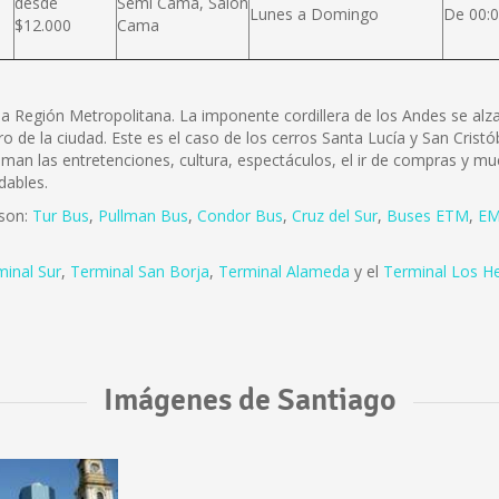
desde
Semi Cama, Salón
Lunes a Domingo
De 00:0
$12.000
Cama
e la Región Metropolitana. La imponente cordillera de los Andes se a
ro de la ciudad. Este es el caso de los cerros Santa Lucía y San Cris
 aman las entretenciones, cultura, espectáculos, el ir de compras y mu
dables.
 son:
Tur Bus
,
Pullman Bus
,
Condor Bus
,
Cruz del Sur
,
Buses ETM
,
EM
minal Sur
,
Terminal San Borja
,
Terminal Alameda
y el
Terminal Los H
Imágenes de Santiago