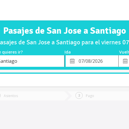
Pasajes de San Jose a Santiago
sajes de San Jose a Santiago para el viernes 
 quieres ir?
Ida
Vuel
*
Fech
Santiago
o
Fecha
de
de
Vuel
Ida
Asientos
Pago