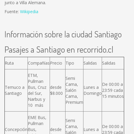
junto a Villa Alemana.
Fuente:
Wikipedia
Información sobre la ciudad Santiago
Pasajes a Santiago en recorrido.cl
Ruta
Compañías
Precio
Tipo
Salidas
Salidas
ETM,
Semi
Pullman
Cama,
De 00:00 a
Temuco a
Bus, Cruz
desde
Lunes a
Salón
23:59 cada
Santiago
del Sur,
$8.000
Domingo
Cama,
15 minutos
Narbus y
Premium
10 más
EME Bus,
Semi
Pullman
Cama,
De 00:00 a
Concepción
Bus,
desde
Lunes a
Salón
23:59 cada