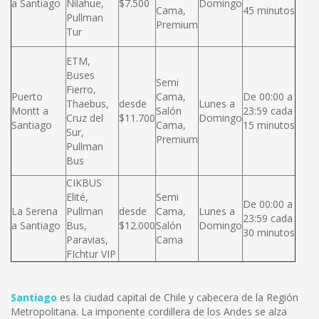
a Santiago
Nilahue,
$7.500
Domingo
Cama,
45 minutos
Pullman
Premium
Tur
ETM,
Buses
Semi
Fierro,
Puerto
Cama,
De 00:00 a
Thaebus,
desde
Lunes a
Montt a
Salón
23:59 cada
Cruz del
$11.700
Domingo
Santiago
Cama,
15 minutos
Sur,
Premium
Pullman
Bus
CIKBUS
Elité,
Semi
De 00:00 a
La Serena
Pullman
desde
Cama,
Lunes a
23:59 cada
a Santiago
Bus,
$12.000
Salón
Domingo
30 minutos
Paravias,
Cama
FIchtur VIP
Santiago
es la ciudad capital de Chile y cabecera de la Región
Metropolitana. La imponente cordillera de los Andes se alza