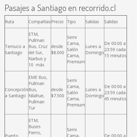
Pasajes a Santiago en recorrido.cl
Ruta
Compañías
Precio
Tipo
Salidas
Salidas
ETM,
Semi
Pullman
Cama,
De 00:00 a
Temuco a
Bus, Cruz
desde
Lunes a
Salón
23:59 cada
Santiago
del Sur,
$8.000
Domingo
Cama,
15 minutos
Narbus y
Premium
10 más
EME Bus,
Semi
Pullman
Cama,
De 00:00 a
Concepción
Bus,
desde
Lunes a
Salón
23:59 cada
a Santiago
Nilahue,
$7.500
Domingo
Cama,
45 minutos
Pullman
Premium
Tur
ETM,
Buses
Semi
Fierro,
Puerto
Cama,
De 00:00 a