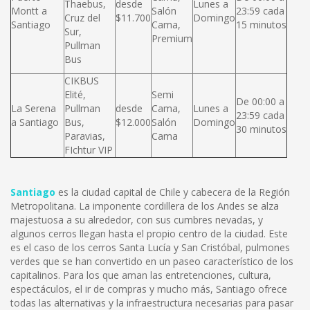
Thaebus,
desde
Lunes a
Montt a
Salón
23:59 cada
Cruz del
$11.700
Domingo
Santiago
Cama,
15 minutos
Sur,
Premium
Pullman
Bus
CIKBUS
Elité,
Semi
De 00:00 a
La Serena
Pullman
desde
Cama,
Lunes a
23:59 cada
a Santiago
Bus,
$12.000
Salón
Domingo
30 minutos
Paravias,
Cama
FIchtur VIP
Santiago
es la ciudad capital de Chile y cabecera de la Región
Metropolitana. La imponente cordillera de los Andes se alza
majestuosa a su alrededor, con sus cumbres nevadas, y
algunos cerros llegan hasta el propio centro de la ciudad. Este
es el caso de los cerros Santa Lucía y San Cristóbal, pulmones
verdes que se han convertido en un paseo característico de los
capitalinos. Para los que aman las entretenciones, cultura,
espectáculos, el ir de compras y mucho más, Santiago ofrece
todas las alternativas y la infraestructura necesarias para pasar