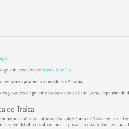
iago
tiago son vendidos por
Buses Berr Tur
.
go demora en promedio alrededor de 2 horas.
 kms
y puedes elegir entre los servicios de Semi Cama; dependiendo de
ta de Tralca
disponemos suficiente información sobre Punta de Tralca en este idio
el menú del sitio o trata de buscar pasajes a una ciudad cercana a 