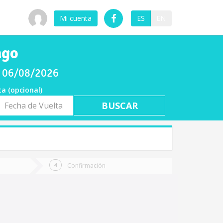
Mi cuenta
ES
EN
ago
es 06/08/2026
ta (opcional)
a
ta
Confirmación