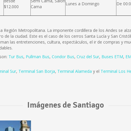
desde
Semi Cama, Salón
Lunes a Domingo
De 00:0
$12.000
Cama
e la Región Metropolitana. La imponente cordillera de los Andes se a
ro de la ciudad. Este es el caso de los cerros Santa Lucía y San Cris
 aman las entretenciones, cultura, espectáculos, el ir de compras y mu
dables.
 son:
Tur Bus
,
Pullman Bus
,
Condor Bus
,
Cruz del Sur
,
Buses ETM
,
EM
minal Sur
,
Terminal San Borja
,
Terminal Alameda
y el
Terminal Los H
Imágenes de Santiago