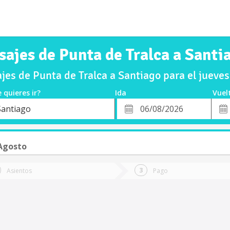
sajes de Punta de Tralca a Santi
es de Punta de Tralca a Santiago para el juev
 quieres ir?
Ida
Vuel
*
Fech
Santiago
o
Fecha
de
de
Vuel
Ida
 Agosto
Asientos
Pago