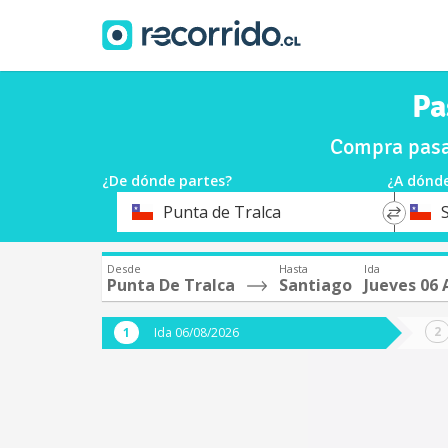
Pa
Compra pasaj
¿De dónde partes?
¿A dónde
*
*
Punta de Tralca
Origen
Destin
Desde
Hasta
Ida
Punta De Tralca
Santiago
Jueves 06
Ida 06/08/2026